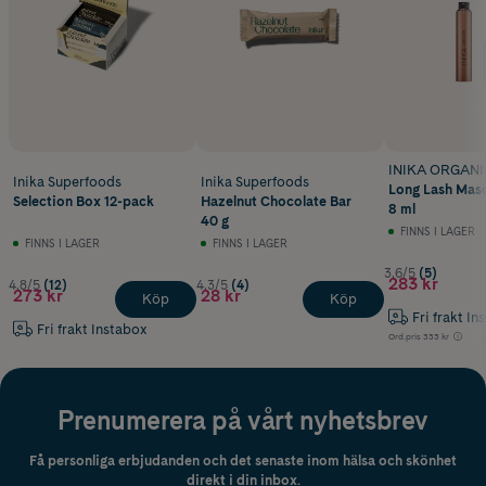
INIKA ORGANI
Inika Superfoods
Inika Superfoods
Long Lash Masc
Selection Box 12-pack
Hazelnut Chocolate Bar
8 ml
40 g
FINNS I LAGER
FINNS I LAGER
FINNS I LAGER
3.6/5
(5)
283 kr
4.8/5
(12)
4.3/5
(4)
273 kr
28 kr
Köp
Köp
Fri frakt In
Fri frakt Instabox
Ord.pris
333 kr
Prenumerera på vårt nyhetsbrev
Få personliga erbjudanden och det senaste inom hälsa och skönhet
direkt i din inbox.