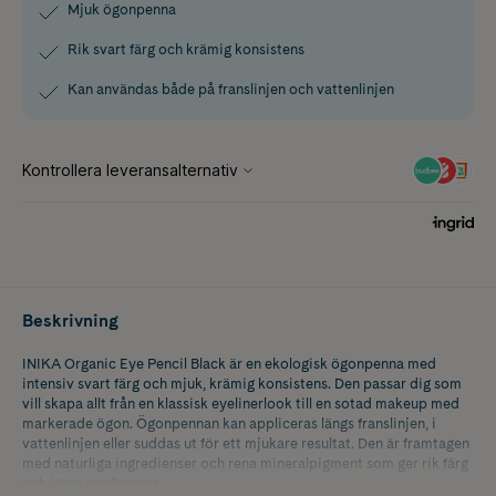
Mjuk ögonpenna
Rik svart färg och krämig konsistens
Kan användas både på franslinjen och vattenlinjen
Beskrivning
INIKA Organic Eye Pencil Black är en ekologisk ögonpenna med
intensiv svart färg och mjuk, krämig konsistens. Den passar dig som
vill skapa allt från en klassisk eyelinerlook till en sotad makeup med
markerade ögon. Ögonpennan kan appliceras längs franslinjen, i
vattenlinjen eller suddas ut för ett mjukare resultat. Den är framtagen
med naturliga ingredienser och rena mineralpigment som ger rik färg
och jämn applicering.