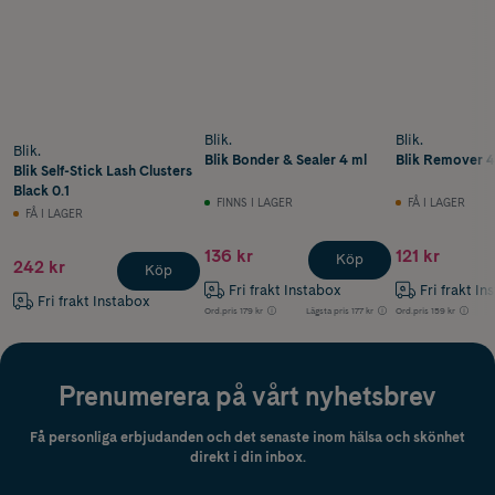
Blik.
Blik.
Blik.
Blik Bonder & Sealer 4 ml
Blik Remover 4
Blik Self-Stick Lash Clusters
Black 0.1
FINNS I LAGER
FÅ I LAGER
FÅ I LAGER
136 kr
121 kr
Köp
242 kr
Köp
Fri frakt Instabox
Fri frakt In
Fri frakt Instabox
Ord.pris
179 kr
Lägsta pris
177 kr
Ord.pris
159 kr
Prenumerera på vårt nyhetsbrev
Få personliga erbjudanden och det senaste inom hälsa och skönhet
direkt i din inbox.