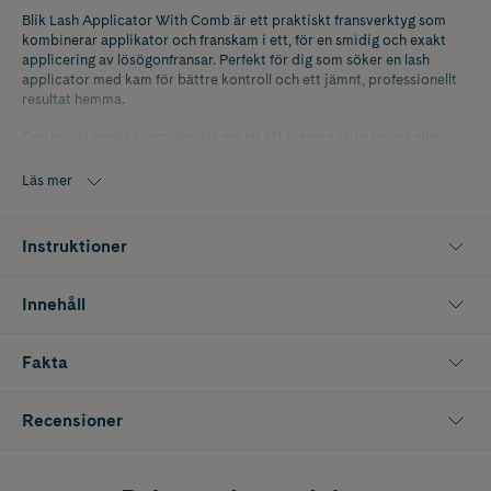
Blik Lash Applicator With Comb är ett praktiskt fransverktyg som
kombinerar applikator och franskam i ett, för en smidig och exakt
applicering av lösögonfransar. Perfekt för dig som söker en lash
applicator med kam för bättre kontroll och ett jämnt, professionellt
resultat hemma.
Den böjda applikatorn gör det enkelt att placera strip lashes eller
franskluster nära den naturliga fransraden, samtidigt som du får ett
stadigt grepp vid applicering. Den integrerade franskammen hjälper
Läs mer
till att separera och forma både dina egna fransar och lösfransarna
för en mer naturlig finish utan klumpar. Ett idealiskt verktyg för både
nybörjare och vana användare som vill förenkla sin fransrutin.
Instruktioner
Innehåller 1 st.
Innehåll
Fakta
Recensioner