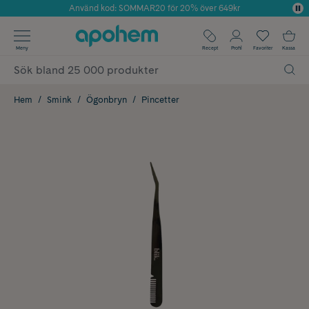
Använd kod: SOMMAR20 för 20% över 649kr
Årets Butik 2025 inom Skönhet
✓ Fri frakt
Meny
Recept
Profil
Favoriter
Kassa
✓ Rådgivning från farmaceuter & hudterapeuter
✓ Poäng på alla köp*
Hem
Smink
Ögonbryn
Pincetter