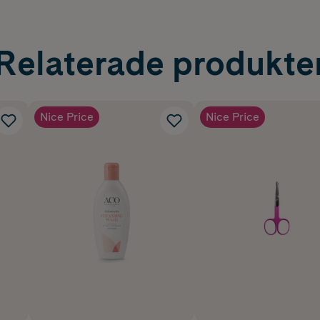
Relaterade produkte
Nice Price
Nice Price