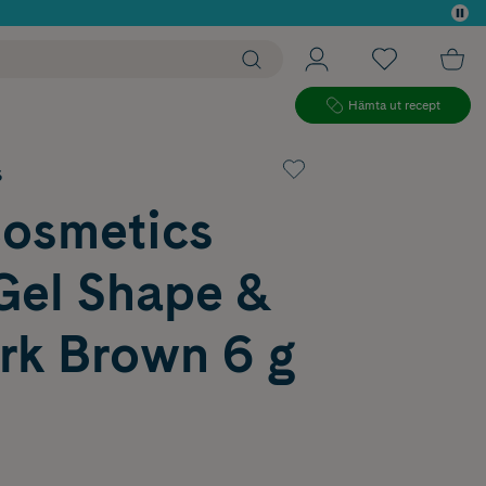
 köp*
Hämta ut recept
s
Cosmetics
Gel Shape &
rk Brown 6 g