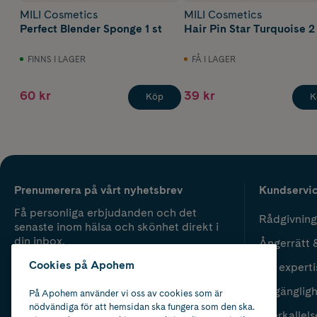
MILI Cosmetics
MILI Cosmetics
Perfect Blender Sponge 1 st
Hair Pin Star Turquoise 2
FINNS I LAGER
FÅ I LAGER
60 kr
39 kr
Köp
K
Prenumerera på vårt nyhetsbrev
Kundservi
Få personliga erbjudanden och det
Rådgivning
senaste inom hälsa och skönhet direkt i
din inbox.
Ångerrätt 
Cookies på Apohem
Vår experti
Fyll i mailadress
Skicka
Tillgänglig
På Apohem använder vi oss av cookies som är
nödvändiga för att hemsidan ska fungera som den ska.
Återkallels