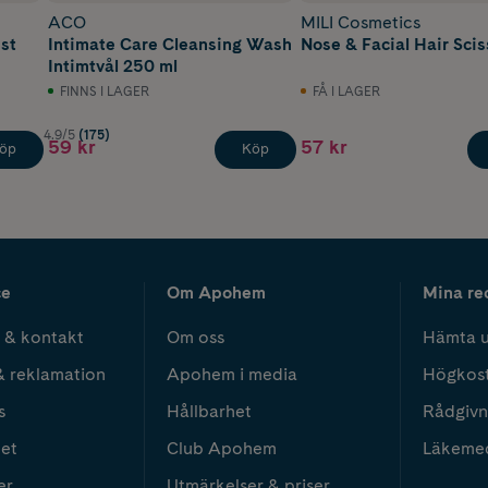
ACO
MILI Cosmetics
 st
Intimate Care Cleansing Wash
Nose & Facial Hair Sciss
Intimtvål 250 ml
FINNS I LAGER
FÅ I LAGER
4.9/5
(175)
59 kr
57 kr
öp
Köp
ce
Om Apohem
Mina re
 & kontakt
Om oss
Hämta u
& reklamation
Apohem i media
Högkos
s
Hållbarhet
Rådgivn
het
Club Apohem
Läkeme
er
Utmärkelser & priser