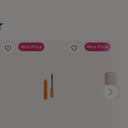
r
Nice Price
Nice Price