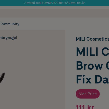
Använd kod: SOMMAR20 för 20% över 649kr
Årets Butik 2025 inom Skönhet
 frakt
✓ Rådgivning från farmaceuter & hudterapeuter
✓ Poäng på alla
Community
nbrynsgel
MILI Cosmetic
MILI 
Brow 
Fix Da
Nice Price
111 kr