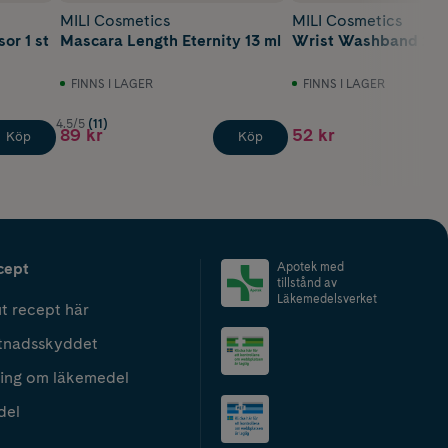
MILI Cosmetics
MILI Cosmetics
or 1 st
Mascara Length Eternity 13 ml
Wrist Washband 2 s
FINNS I LAGER
FINNS I LAGER
4.5/5
(11)
89 kr
52 kr
Köp
Köp
cept
Apotek med
tillstånd av
Läkemedelsverket
t recept här
tnadsskyddet
ing om läkemedel
del