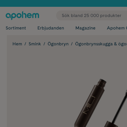
✓ Fri
Sortiment
Erbjudanden
Magazine
Apohem 
Hem
Smink
Ögonbryn
Ögonbrynsskugga & ögo