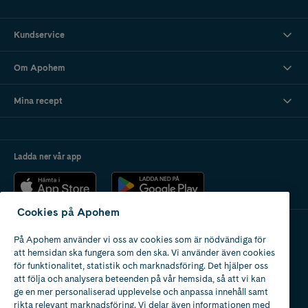
Kundservice
Om Apohem
Mina recept
Ladda ner vår app
Cookies på Apohem
På Apohem använder vi oss av cookies som är nödvändiga för
Apotek med tillstånd
att hemsidan ska fungera som den ska. Vi använder även cookies
av Läkemedelsverket
för funktionalitet, statistik och marknadsföring. Det hjälper oss
att följa och analysera beteenden på vår hemsida, så att vi kan
ge en mer personaliserad upplevelse och anpassa innehåll samt
rikta relevant marknadsföring. Vi delar även informationen med