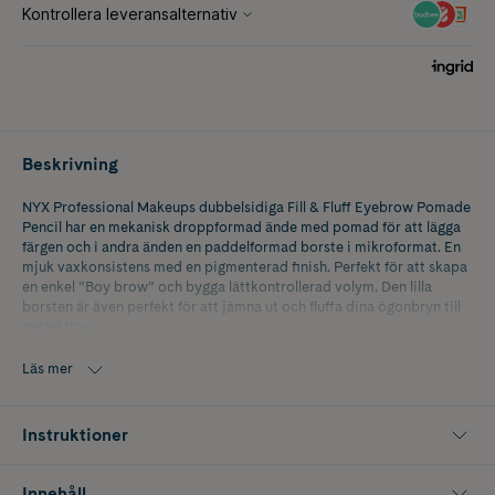
Beskrivning
NYX Professional Makeups dubbelsidiga Fill & Fluff Eyebrow Pomade
Pencil har en mekanisk droppformad ände med pomad för att lägga
färgen och i andra änden en paddelformad borste i mikroformat. En
mjuk vaxkonsistens med en pigmenterad finish. Perfekt för att skapa
en enkel ”Boy brow” och bygga lättkontrollerad volym. Den lilla
borsten är även perfekt för att jämna ut och fluffa dina ögonbryn till
perfektion.
Läs mer
Instruktioner
Innehåll