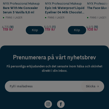
NYX Professional Makeup
NYX Professional Makeup
NYX Professio
Bare With Me Concealer
Epic Ink Waterproof Liquid
The Face Glue 
Serum 3 Vanilla 9,6 ml
Eyeliner 04 Milk Chocolate
1 ml
FINNS I LAGER
FINNS I LAGER
FINNS I LAGER
4.7/5
(9)
5.0/5
(1)
4.2/5
(5)
119 kr
119 kr
108 kr
Köp
Köp
Prenumerera på vårt nyhetsbrev
Få personliga erbjudanden och det senaste inom hälsa och skönhet
direkt i din inbox.
Fyll i mailadress
Skicka