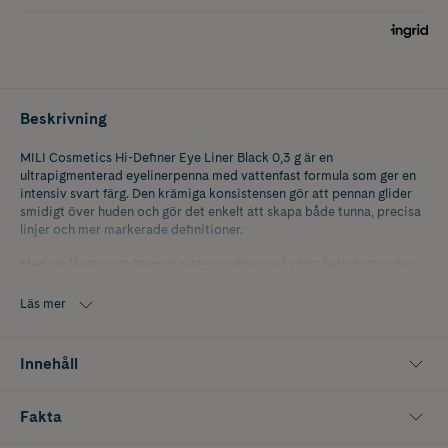
Beskrivning
MILI Cosmetics Hi-Definer Eye Liner Black 0,3 g är en
ultrapigmenterad eyelinerpenna med vattenfast formula som ger en
intensiv svart färg. Den krämiga konsistensen gör att pennan glider
smidigt över huden och gör det enkelt att skapa både tunna, precisa
linjer och mer markerade definitioner.
Med sin långvariga formula sitter eyelinern på plats hela dagen utan
att smetas ut, vilket ger ett effektfullt resultat som framhäver ögonen
med tydlig dimension och djup.
Läs mer
Innehåll
Fakta