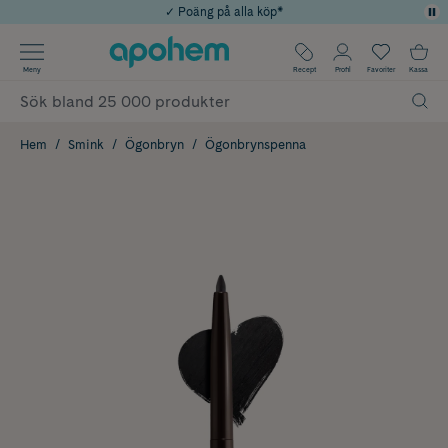
✓ Poäng på alla köp*
✓ Rådgivning från farmaceuter & hudterapeuter
Använd kod: SOMMAR20 för 20% över 649kr
Årets Butik 2025 inom Skönhet
✓ Fri frakt
Meny
Recept
Profil
Favoriter
Kassa
Hem
Smink
Ögonbryn
Ögonbrynspenna