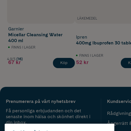
LÄKEMEDEL
Garnier
Micellar Cleansing Water
Ipren
400 ml
400mg Ibuprofen 30 tabl
FINNS I LAGER
FINNS I LAGER
4.9/5
(16)
67 kr
52 kr
Köp
K
Prenumerera på vårt nyhetsbrev
Kundservi
Få personliga erbjudanden och det
Rådgivning
senaste inom hälsa och skönhet direkt i
din inbox.
Ångerrätt 