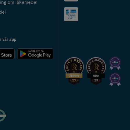
ing om läkemedel
del
r vår app
2024