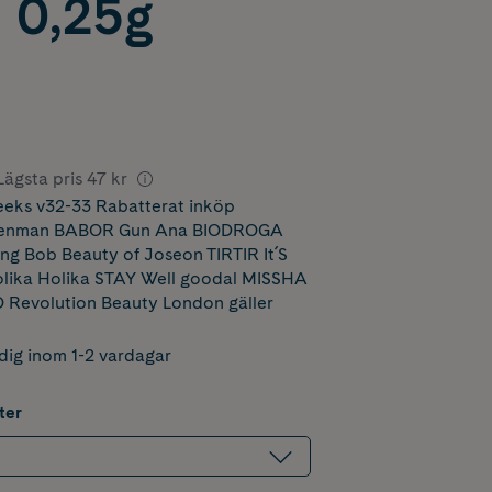
 0,25g
Lägsta pris
47 kr
eks v32-33 Rabatterat inköp
 Denman BABOR Gun Ana BIODROGA
ng Bob Beauty of Joseon TIRTIR It´S
lika Holika STAY Well goodal MISSHA
Revolution Beauty London
gäller
dig inom 1-2 vardagar
ter