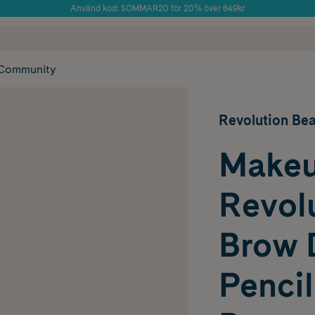
Använd kod: SOMMAR20 för 20% över 649kr
 frakt
✓ Rådgivning från farmaceuter & hudterapeuter
Årets Butik 2025 inom Skönhet
✓ Poäng på alla
Community
Revolution Be
Make
Revol
Brow 
Penci