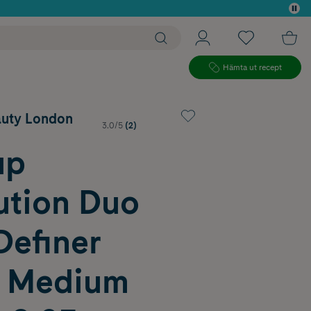
 köp*
Hämta ut recept
auty London
3.0/5
(2)
up
ution Duo
Definer
l Medium