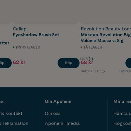
Cailap
Revolution Beauty Lon
Eyeshadow Brush Set
Makeup Revolution Big
Volume Mascara 8 g
etter
FINNS I LAGER
FÅ I LAGER
1.0/5
(1)
62 kr
68 kr
öp
Köp
Ord.pris
85 kr
Lägsta p
ce
Om Apohem
Mina re
 & kontakt
Om oss
Hämta u
& reklamation
Apohem i media
Högkos