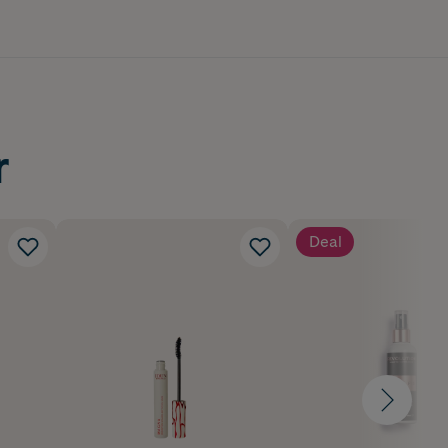
r
Deal