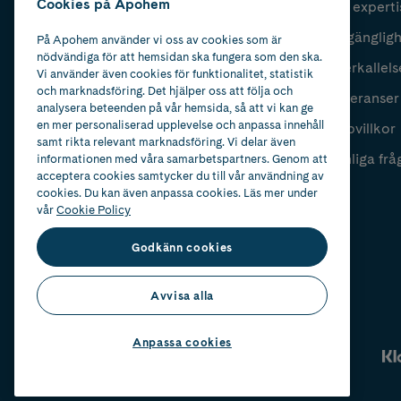
Cookies på Apohem
Vår experti
Fyll i mailadress
Skicka
Tillgänglig
På Apohem använder vi oss av cookies som är
nödvändiga för att hemsidan ska fungera som den ska.
Återkallels
Vi använder även cookies för funktionalitet, statistik
och marknadsföring. Det hjälper oss att följa och
Leveranser
analysera beteenden på vår hemsida, så att vi kan ge
en mer personaliserad upplevelse och anpassa innehåll
Köpvillkor
samt rikta relevant marknadsföring. Vi delar även
Vanliga frå
informationen med våra samarbetspartners. Genom att
acceptera cookies samtycker du till vår användning av
cookies. Du kan även anpassa cookies. Läs mer under
vår
Cookie Policy
Godkänn cookies
Avvisa alla
Anpassa cookies