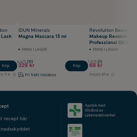
don
IDUN Minerals
Revolution Beauty L
 Lash
Magna Mascara 13 ml
Makeup Revolution
Professional Oil Cont
Spray 100 ml
FINNS I LAGER
FINNS I LAGER
4.4/5
(11)
1.0/5
(1)
229 kr
68 kr
Köp
Köp
Fri frakt Instabox
ris
71 kr
Ord.pris
85 kr
Lägst
cept
Apotek med
tillstånd av
Läkemedelsverket
t recept här
tnadsskyddet