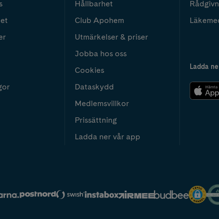
s
Hållbarhet
Rådgivn
het
Club Apohem
Läkeme
er
Utmärkelser & priser
Jobba hos oss
Ladda ne
Cookies
gor
Dataskydd
Medlemsvillkor
Prissättning
Ladda ner vår app