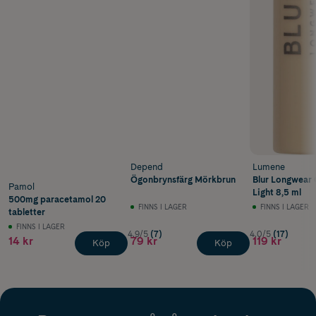
Depend
Lumene
Ögonbrynsfärg Mörkbrun
Blur Longwear 
Pamol
Light 8,5 ml
500mg paracetamol 20
FINNS I LAGER
FINNS I LAGER
tabletter
FINNS I LAGER
4.9/5
(7)
4.0/5
(17)
14 kr
79 kr
119 kr
Köp
Köp