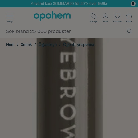
Använd kod: SOMMAR20 för 20% över 649kr
Årets Butik 2025 inom Skönhet
✓ Fri frakt
Meny
Recept
Profil
Favoriter
Kassa
✓ Rådgivning från farmaceuter & hudterapeuter
✓ Poäng på alla köp*
Hem
Smink
Ögonbryn
Ögonbrynspenna