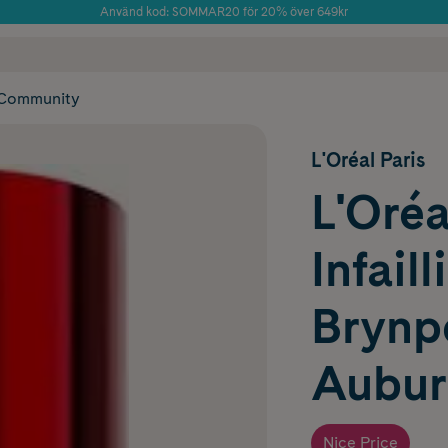
Använd kod: SOMMAR20 för 20% över 649kr
 frakt
✓ Rådgivning från farmaceuter & hudterapeuter
Årets Butik 2025 inom Skönhet
✓ Poäng på alla
Community
L'Oréal Paris
L'Oréa
Infail
Brynp
Aubur
Nice Price