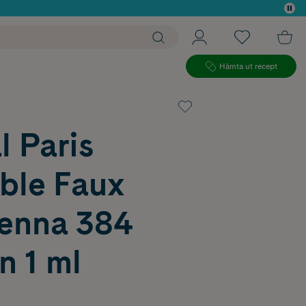
 köp*
Hämta ut recept
l Paris
lible Faux
enna 384
n 1 ml