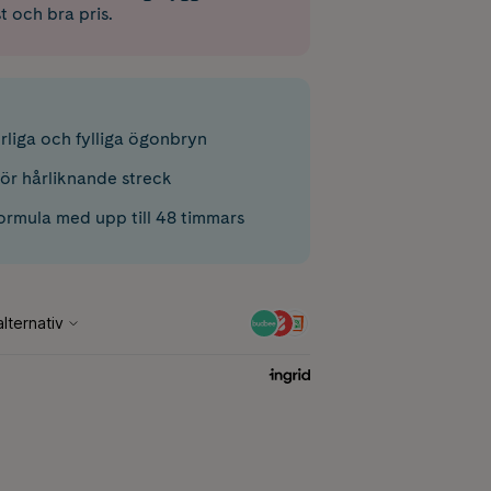
st och bra pris.
rliga och fylliga ögonbryn
för hårliknande streck
formula med upp till 48 timmars