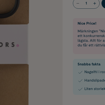
Nice Price!
Märkningen “Nic
ett konkurrensk
lägsta. Allt för
du får ett rättvi
Snabba fakta
Nagelfil i ros
Handslipad
Liten storle