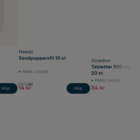
Needs
Sandpappersfil 10 st
Alvedon
Tabletter 500 mg Pa
FINNS I LAGER
20 st
FINNS I LAGER
3.5/5
(4)
14 kr
34 kr
Köp
Köp