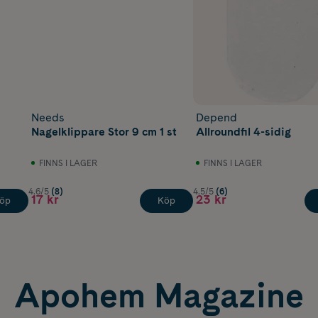
Needs
Depend
Nagelklippare Stor 9 cm 1 st
Allroundfil 4-sidig
FINNS I LAGER
FINNS I LAGER
4.6/5
(8)
4.5/5
(6)
17 kr
23 kr
öp
Köp
Apohem Magazine