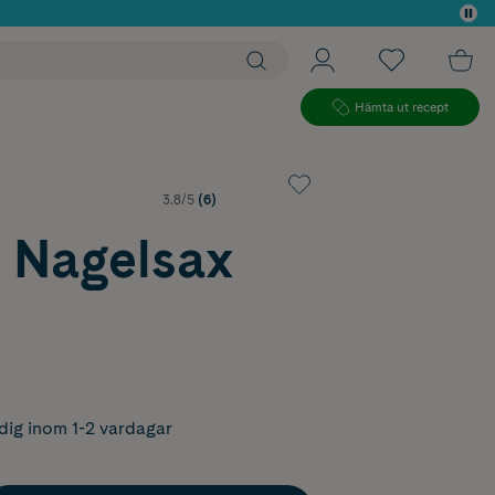
 köp*
Hämta ut recept
3.8/5
(6)
 Nagelsax
dig inom 1-2 vardagar