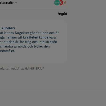
a kunder?
tt Needs Nagelsax gör sitt jobb och är
nga nämner att kvaliteten kunde vara
er att den är lite trög och inte så skön
an andra är nöjda och tycker den
ändamålet.
fattat med AI av GAMIFIERA.®