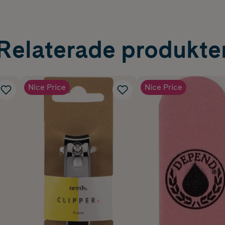
Relaterade produkte
Nice Price
Nice Price