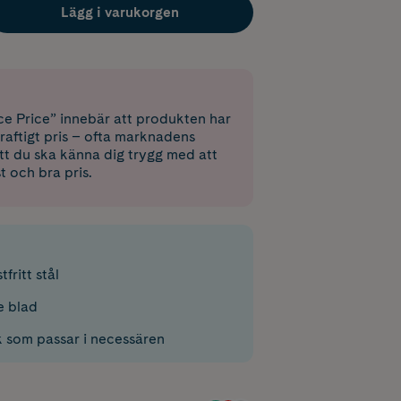
Lägg i varukorgen
e Price” innebär att produkten har
raftigt pris – ofta marknadens
 att du ska känna dig trygg med att
st och bra pris.
tfritt stål
e blad
k som passar i necessären