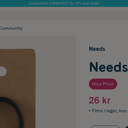
Använd kod: SOMMAR20 för 20% över 649kr
Årets Butik 2025 inom Skönhet
 frakt
✓ Rådgivning från farmaceuter & hudterapeuter
✓ Poäng på alla
Community
Needs
Needs
Nice Price
26 kr
Finns i lager
,
hos 