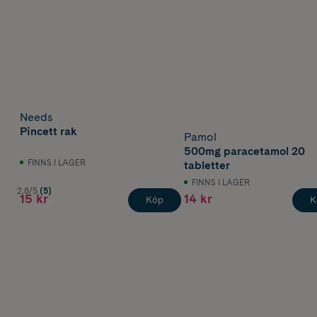
Needs
Pincett rak
Pamol
500mg paracetamol 20
FINNS I LAGER
tabletter
FINNS I LAGER
2.8/5
(5)
15 kr
14 kr
Köp
K