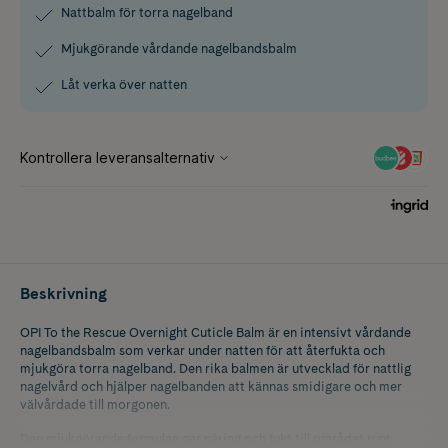
Nattbalm för torra nagelband
Mjukgörande vårdande nagelbandsbalm
Låt verka över natten
Beskrivning
OPI To the Rescue Overnight Cuticle Balm är en intensivt vårdande
nagelbandsbalm som verkar under natten för att återfukta och
mjukgöra torra nagelband. Den rika balmen är utvecklad för nattlig
nagelvård och hjälper nagelbanden att kännas smidigare och mer
välvårdade till morgonen.
Den mjukgörande formulan ger näring och fukt till området runt