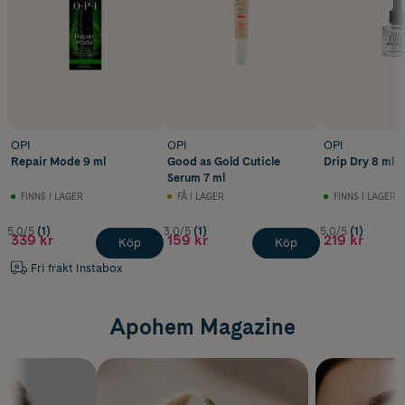
OPI
OPI
OPI
Repair Mode 9 ml
Good as Gold Cuticle
Drip Dry 8 ml
Serum 7 ml
FINNS I LAGER
FÅ I LAGER
FINNS I LAGER
5.0/5
(1)
3.0/5
(1)
5.0/5
(1)
339 kr
159 kr
219 kr
Köp
Köp
Fri frakt Instabox
Apohem Magazine