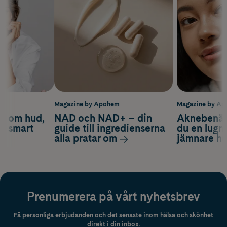
m
Magazine by Apohem
Magazine by A
d om hud,
NAD och NAD+ – din
Aknebenäge
ch smart
guide till ingredienserna
du en lugn
alla pratar om
jämnare h
Prenumerera på vårt nyhetsbrev
Få personliga erbjudanden och det senaste inom hälsa och skönhet
direkt i din inbox.