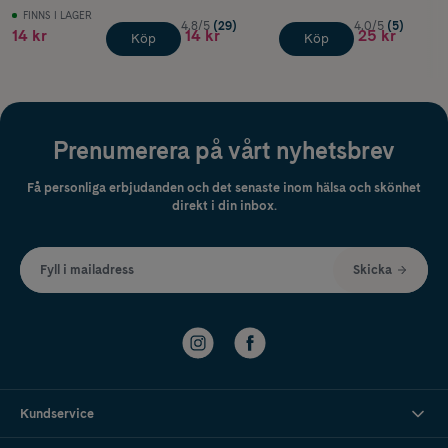
FINNS I LAGER
4.8/5
(29)
4.0/5
(5)
14 kr
14 kr
25 kr
Köp
Köp
Prenumerera på vårt nyhetsbrev
Få personliga erbjudanden och det senaste inom hälsa och skönhet
direkt i din inbox.
Fyll i mailadress
Skicka
Kundservice