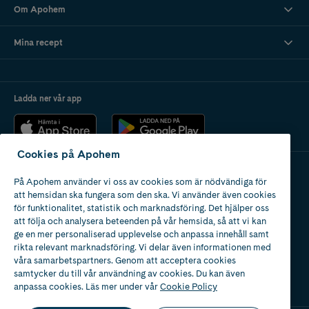
Om Apohem
Mina recept
Ladda ner vår app
Cookies på Apohem
På Apohem använder vi oss av cookies som är nödvändiga för
Apotek med tillstånd
att hemsidan ska fungera som den ska. Vi använder även cookies
av Läkemedelsverket
för funktionalitet, statistik och marknadsföring. Det hjälper oss
att följa och analysera beteenden på vår hemsida, så att vi kan
ge en mer personaliserad upplevelse och anpassa innehåll samt
rikta relevant marknadsföring. Vi delar även informationen med
våra samarbetspartners. Genom att acceptera cookies
samtycker du till vår användning av cookies. Du kan även
2024
anpassa cookies. Läs mer under vår
Cookie Policy