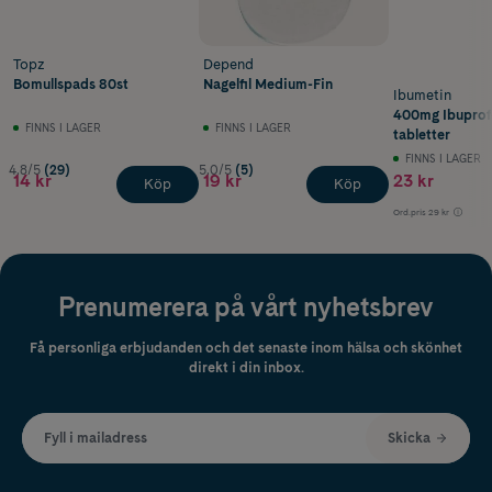
Topz
Depend
Bomullspads 80st
Nagelfil Medium-Fin
Ibumetin
400mg Ibuprof
FINNS I LAGER
FINNS I LAGER
tabletter
FINNS I LAGER
4.8/5
(29)
5.0/5
(5)
14 kr
19 kr
23 kr
Köp
Köp
Ord.pris
29 kr
Prenumerera på vårt nyhetsbrev
Få personliga erbjudanden och det senaste inom hälsa och skönhet
direkt i din inbox.
Fyll i mailadress
Skicka