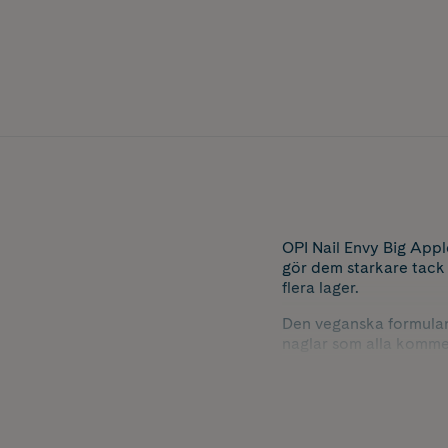
OPI Nail Envy Big Appl
gör dem starkare tack
flera lager.
Den veganska formulan* 
naglar som alla komme
*Inga animaliska ingre