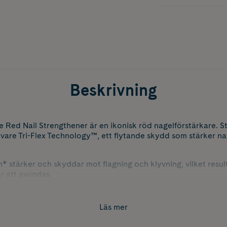
Beskrivning
e Red Nail Strengthener är en ikonisk röd nagelförstärkare. S
 vare Tri-Flex Technology™, ett flytande skydd som stärker n
stärker och skyddar mot flagning och klyvning, vilket resultera
r att avundas.
dienser eller biprodukter.
Läs mer