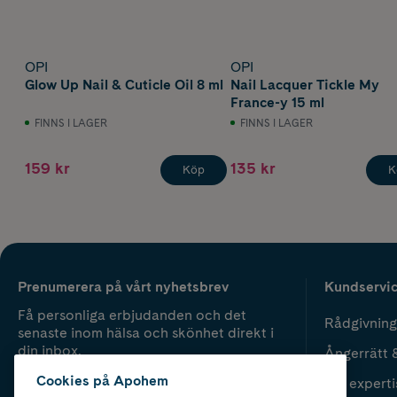
OPI
OPI
Glow Up Nail & Cuticle Oil 8 ml
Nail Lacquer Tickle My
France-y 15 ml
FINNS I LAGER
FINNS I LAGER
159 kr
135 kr
Köp
K
Prenumerera på vårt nyhetsbrev
Kundservi
Få personliga erbjudanden och det
Rådgivning
senaste inom hälsa och skönhet direkt i
din inbox.
Ångerrätt 
Cookies på Apohem
Vår experti