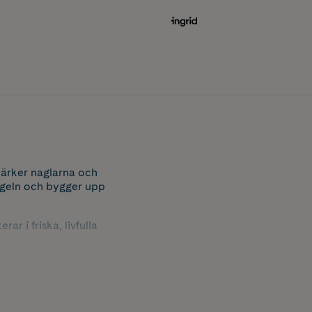
tärker naglarna och
ageln och bygger upp
r i friska, livfulla