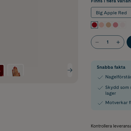
Finns i flera varian
Big Apple Red
Snabba fakta
Nagelförstä
Skydd som s
lager
Motverkar f