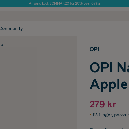
Använd kod: SOMMAR20 för 20% över 649kr
Årets Butik 2025 inom Skönhet
 frakt
✓ Rådgivning från farmaceuter & hudterapeuter
✓ Poäng på alla
Community
re
OPI
OPI Na
Apple
279 kr
Få i lager
,
passa p