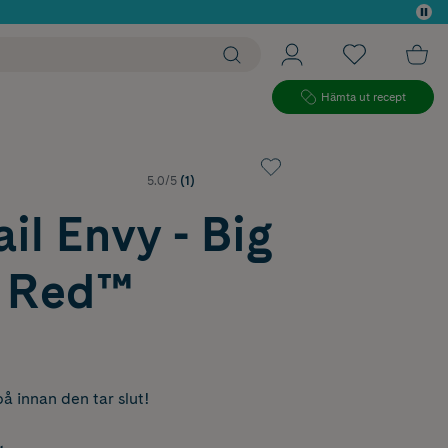
 köp*
Hämta ut recept
5.0/5
(1)
il Envy - Big
 Red™
å innan den tar slut!