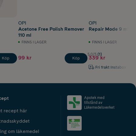
OPI
OPI
Acetone Free Polish Remover
Repair Mode 9 ml
110 ml
FINNS I LAGER
FINNS I LAGER
5.0/5
(1)
99 kr
339 kr
Köp
Köp
Fri frakt Instabox
cept
Apotek med
tillstånd av
Läkemedelsverket
t recept här
tnadsskyddet
ing om läkemedel