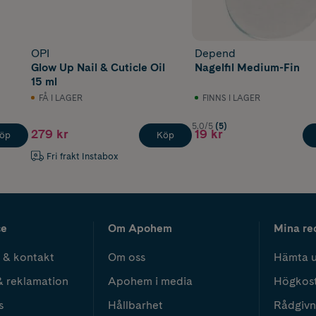
OPI
Depend
Glow Up Nail & Cuticle Oil
Nagelfil Medium-Fin
15 ml
FÅ I LAGER
FINNS I LAGER
5.0/5
(5)
279 kr
19 kr
öp
Köp
Fri frakt Instabox
ce
Om Apohem
Mina re
 & kontakt
Om oss
Hämta u
& reklamation
Apohem i media
Högkos
s
Hållbarhet
Rådgivn