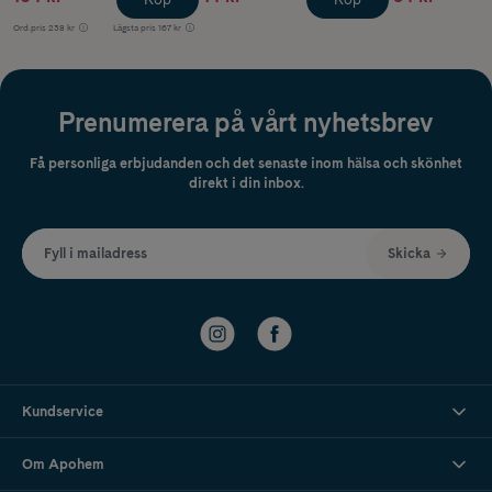
Ord.pris
238 kr
Lägsta pris
167 kr
Prenumerera på vårt nyhetsbrev
Få personliga erbjudanden och det senaste inom hälsa och skönhet
direkt i din inbox.
Fyll i mailadress
Skicka
Kundservice
Om Apohem