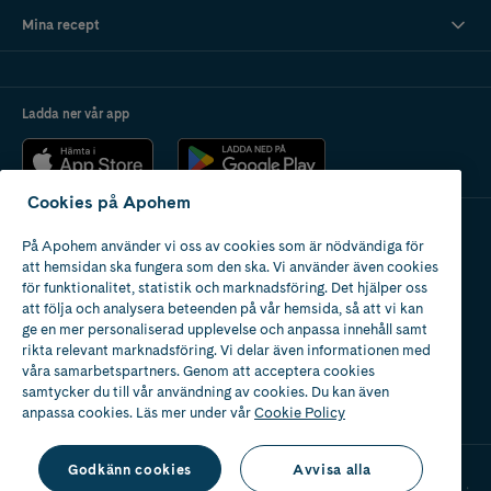
Mina recept
Ladda ner vår app
Cookies på Apohem
På Apohem använder vi oss av cookies som är nödvändiga för
Apotek med tillstånd
att hemsidan ska fungera som den ska. Vi använder även cookies
av Läkemedelsverket
för funktionalitet, statistik och marknadsföring. Det hjälper oss
att följa och analysera beteenden på vår hemsida, så att vi kan
ge en mer personaliserad upplevelse och anpassa innehåll samt
rikta relevant marknadsföring. Vi delar även informationen med
våra samarbetspartners. Genom att acceptera cookies
samtycker du till vår användning av cookies. Du kan även
2024
anpassa cookies. Läs mer under vår
Cookie Policy
Godkänn cookies
Avvisa alla