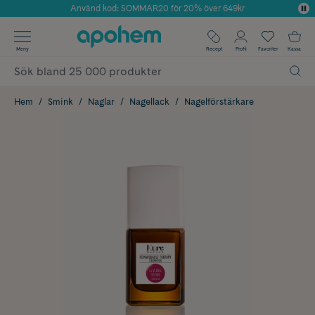
Använd kod: SOMMAR20 för 20% över 649kr
Årets Butik 2025 inom Skönhet
✓ Fri frakt
Meny
Recept
Profil
Favoriter
Kassa
✓ Rådgivning från farmaceuter & hudterapeuter
✓ Poäng på alla köp*
Hem
Smink
Naglar
Nagellack
Nagelförstärkare