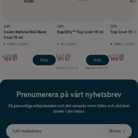
OPI
OPI
OPI
Coats Natural Nail Base
RapiDry™ Top Coat 15 ml
Top Coat 15 ml
Coat 15 ml
FINNS I LAGER
FÅ I LAGER
FINNS I LAGER
4.5/5
(2)
5.0/5
(1)
4.7/5
(3)
169 kr
191 kr
169 kr
Köp
Köp
Ord.pris
227 kr
Lägsta pris
193 kr
Prenumerera på vårt nyhetsbrev
Få personliga erbjudanden och det senaste inom hälsa och skönhet
direkt i din inbox.
Fyll i mailadress
Skicka