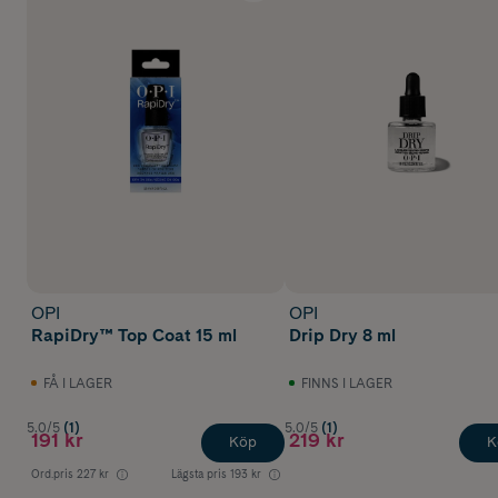
OPI
OPI
RapiDry™ Top Coat 15 ml
Drip Dry 8 ml
FÅ I LAGER
FINNS I LAGER
5.0/5
(1)
5.0/5
(1)
191 kr
219 kr
Köp
K
Ord.pris
227 kr
Lägsta pris
193 kr