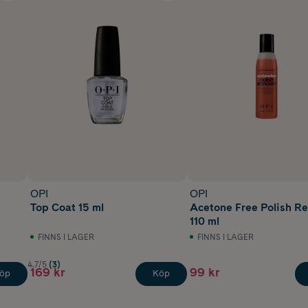
OPI
OPI
Top Coat 15 ml
Acetone Free Polish Remover
110 ml
FINNS I LAGER
FINNS I LAGER
4.7/5
(3)
169 kr
99 kr
öp
Köp