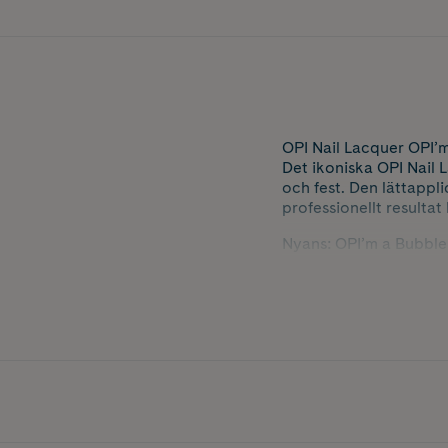
OPI Nail Lacquer OPI’m
Det ikoniska OPI Nail 
och fest. Den lättappli
professionellt resulta
Nyans: OPI’m a ​Bubbl