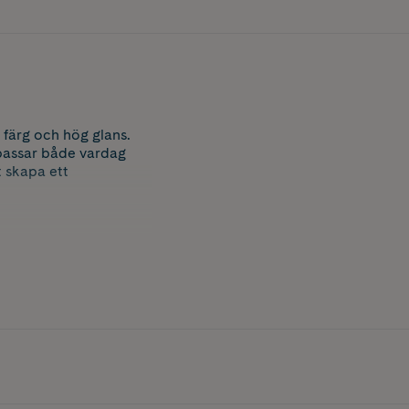
 färg och hög glans.
 passar både vardag
t skapa ett