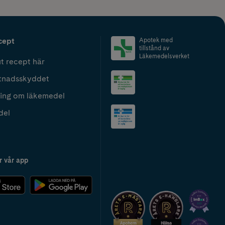
cept
Apotek med
tillstånd av
Läkemedelsverket
t recept här
tnadsskyddet
ing om läkemedel
del
r vår app