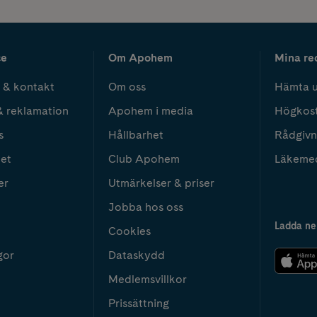
ce
Om Apohem
Mina re
 & kontakt
Om oss
Hämta u
& reklamation
Apohem i media
Högkos
s
Hållbarhet
Rådgivn
het
Club Apohem
Läkeme
er
Utmärkelser & priser
Jobba hos oss
Ladda ne
Cookies
gor
Dataskydd
Medlemsvillkor
Prissättning