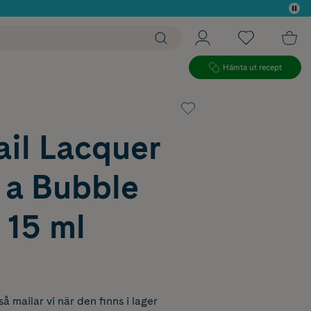
 köp*
Hämta ut recept
ail Lacquer
a ​Bubble
 15 ml
å mailar vi när den finns i lager