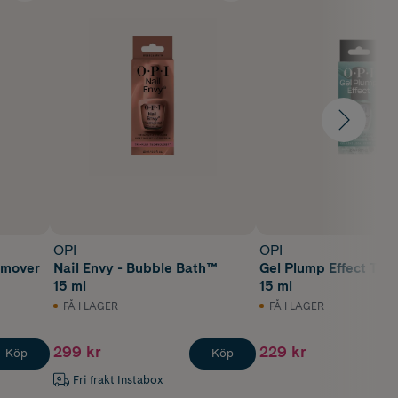
OPI
OPI
Nail Envy - Bubble Bath™
Gel Plump Effect Top
15 ml
15 ml
FÅ I LAGER
FÅ I LAGER
299 kr
229 kr
Köp
Köp
Fri frakt Instabox