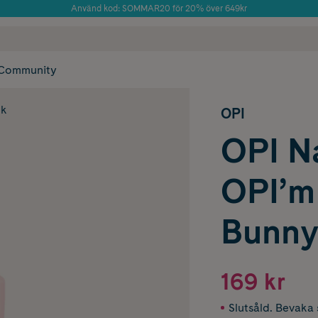
Använd kod: SOMMAR20 för 20% över 649kr
Årets Butik 2025 inom Skönhet
 frakt
✓ Rådgivning från farmaceuter & hudterapeuter
✓ Poäng på alla
Community
ck
OPI
OPI N
OPI’m 
Bunny
169 kr
Slutsåld. Bevaka s