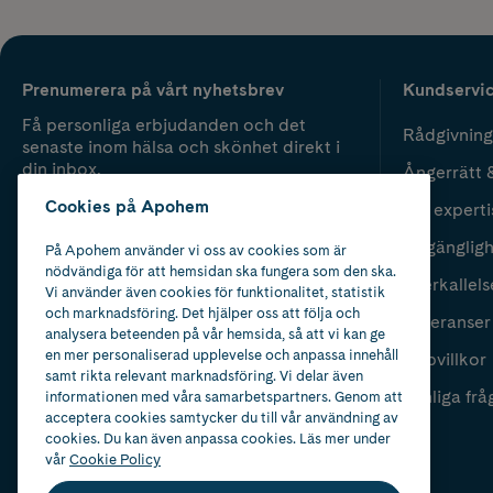
Prenumerera på vårt nyhetsbrev
Kundservi
Få personliga erbjudanden och det
Rådgivning
senaste inom hälsa och skönhet direkt i
din inbox.
Ångerrätt 
Cookies på Apohem
Vår experti
Fyll i mailadress
Skicka
Tillgänglig
På Apohem använder vi oss av cookies som är
nödvändiga för att hemsidan ska fungera som den ska.
Återkallels
Vi använder även cookies för funktionalitet, statistik
och marknadsföring. Det hjälper oss att följa och
Leveranser
analysera beteenden på vår hemsida, så att vi kan ge
en mer personaliserad upplevelse och anpassa innehåll
Köpvillkor
samt rikta relevant marknadsföring. Vi delar även
Vanliga frå
informationen med våra samarbetspartners. Genom att
acceptera cookies samtycker du till vår användning av
cookies. Du kan även anpassa cookies. Läs mer under
vår
Cookie Policy