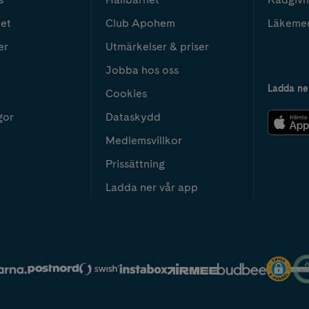
het
Club Apohem
Läkeme
er
Utmärkelser & priser
Jobba hos oss
Ladda ne
Cookies
gor
Dataskydd
Medlemsvillkor
Prissättning
Ladda ner vår app