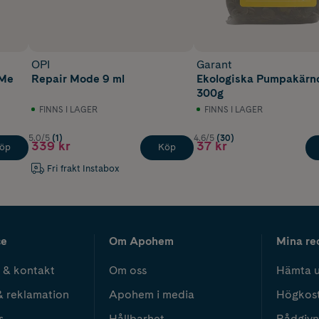
OPI
Garant
 Me
Repair Mode 9 ml
Ekologiska Pumpakärn
300g
FINNS I LAGER
FINNS I LAGER
5.0/5
(1)
4.6/5
(30)
339 kr
37 kr
öp
Köp
Fri frakt Instabox
ce
Om Apohem
Mina re
 & kontakt
Om oss
Hämta u
& reklamation
Apohem i media
Högkos
s
Hållbarhet
Rådgivn