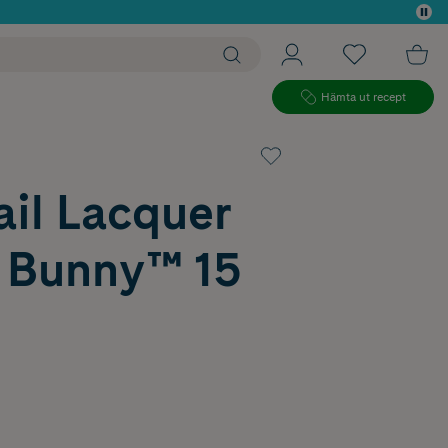
 köp*
Hämta ut recept
ail Lacquer
 Bunny™ 15