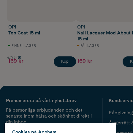
OPI
OPI
Top Coat 15 ml
Nail Lacquer Mod About
15 ml
FINNS I LAGER
FÅ I LAGER
4.7/5
(3)
169 kr
169 kr
Köp
K
Prenumerera på vårt nyhetsbrev
Kundservi
Få personliga erbjudanden och det
Rådgivning
senaste inom hälsa och skönhet direkt i
din inbox.
Ångerrätt 
Cookies på Apohem
Vår experti