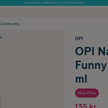
Använd kod: SOMMAR20 för 20% över 649kr
Årets Butik 2025 inom Skönhet
 frakt
✓ Rådgivning från farmaceuter & hudterapeuter
✓ Poäng på alla
Community
ck
OPI
OPI N
Funny
ml
Nice Price
135 kr