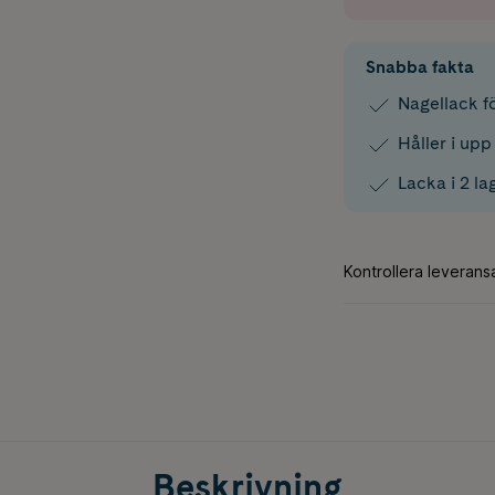
Snabba fakta
Nagellack f
Håller i upp 
Lacka i 2 la
Beskrivning