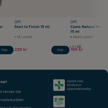
OPI
OPI
or
Start to Finish 15 ml
Coats Natural Nail B
15 ml
FÅ I LAGER
FINNS I LAGER
4.5/5
(2)
229 kr
169 kr
Köp
Köp
cept
Apotek med
tillstånd av
Läkemedelsverket
t recept här
tnadsskyddet
ing om läkemedel