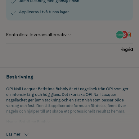
Jämn täckning med glansig finish
Appliceras i två tunna lager
Beskrivning
OPI Nail Lacquer Bathtime Bubbly är ett nagellack från OPI som ger
en intensiv färg och hög glans. Det ikoniska OPI Nail Lacquer
nagellacket ger jämn täckning och en slät finish som passar både
vardag och fest. Den lättapplicerade formulan fördelas jämnt över
nageln och hjälper till att skapa ett professionellt resultat hemma.
Nyans: Bathtime Bubbly
Läs mer