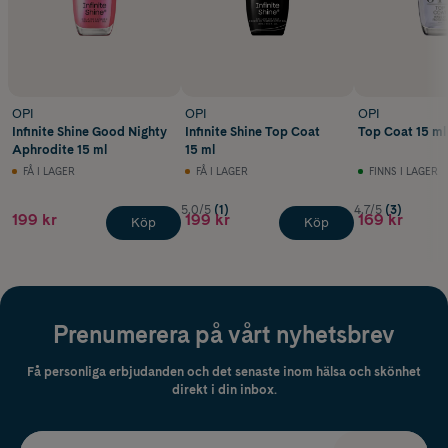
OPI
OPI
OPI
Infinite Shine Good Nighty
Infinite Shine Top Coat
Top Coat 15 ml
Aphrodite 15 ml
15 ml
FÅ I LAGER
FÅ I LAGER
FINNS I LAGER
5.0/5
(1)
4.7/5
(3)
199 kr
199 kr
169 kr
Köp
Köp
Prenumerera på vårt nyhetsbrev
Få personliga erbjudanden och det senaste inom hälsa och skönhet
direkt i din inbox.