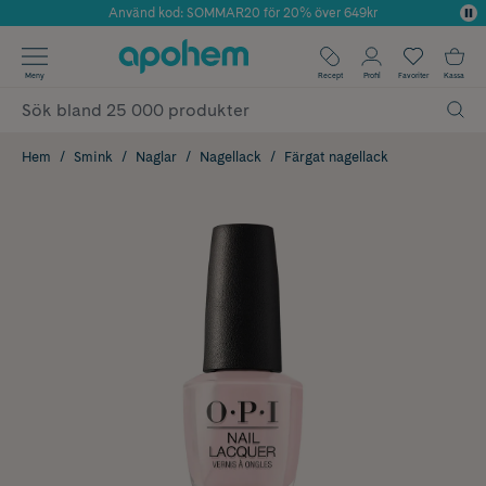
Använd kod: SOMMAR20 för 20% över 649kr
Årets Butik 2025 inom Skönhet
✓ Fri frakt
Meny
Recept
Profil
Favoriter
Kassa
✓ Rådgivning från farmaceuter & hudterapeuter
✓ Poäng på alla köp*
Hem
Smink
Naglar
Nagellack
Färgat nagellack