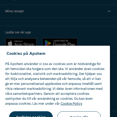
Mina recept
Ladda ner vår app
Cookies på Apohem
På Apohem använder vi oss av cookies som är nödvändiga för
Apotek med tillstånd
att hemsidan ska fungera som den ska. Vi använder även cookies
av Läkemedelsverket
för funktionalitet, statistik och marknadsföring. Det hjälper oss
att följa och analysera beteenden på vår hemsida, så att vi kan
ge en mer personaliserad upplevelse och anpassa innehåll samt
rikta relevant marknadsföring. Vi delar även informationen med
våra samarbetspartners. Genom att acceptera cookies
samtycker du till vår användning av cookies. Du kan även
2024
anpassa cookies. Läs mer under vår
Cookie Policy
Godkänn cookies
Avvisa alla