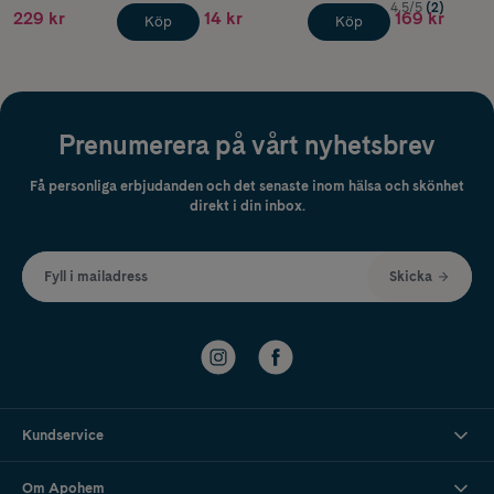
4.5/5
(2)
229 kr
14 kr
169 kr
Köp
Köp
Prenumerera på vårt nyhetsbrev
Få personliga erbjudanden och det senaste inom hälsa och skönhet
direkt i din inbox.
Fyll i mailadress
Skicka
Kundservice
Om Apohem