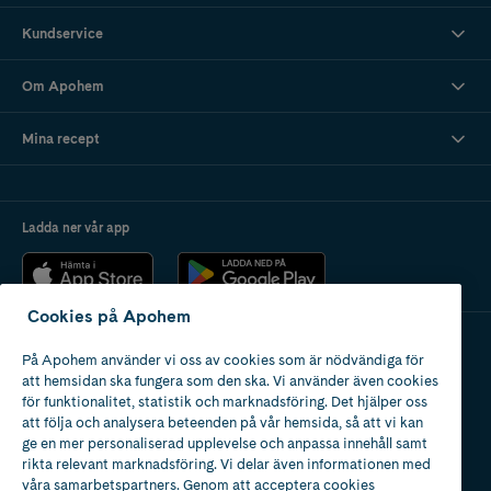
Kundservice
Om Apohem
Mina recept
Ladda ner vår app
Cookies på Apohem
På Apohem använder vi oss av cookies som är nödvändiga för
Apotek med tillstånd
att hemsidan ska fungera som den ska. Vi använder även cookies
av Läkemedelsverket
för funktionalitet, statistik och marknadsföring. Det hjälper oss
att följa och analysera beteenden på vår hemsida, så att vi kan
ge en mer personaliserad upplevelse och anpassa innehåll samt
rikta relevant marknadsföring. Vi delar även informationen med
våra samarbetspartners. Genom att acceptera cookies