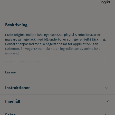
Beskrivning
Essie original nail polish i nyansen 992 playful & rebellious är ett
malvarosa nagellack med blå undertoner som ger en felfri täckning.
Pensel är anpassad för alla nagelstorlekar för applikation utan
strimmor. En vegansk formula - utan ingredienser av animaliskt
ursprung.
Färg: 992 playful & rebellious
Storlek: 13,5 ml.
Läs mer
Instruktioner
Innehåll
Fakta