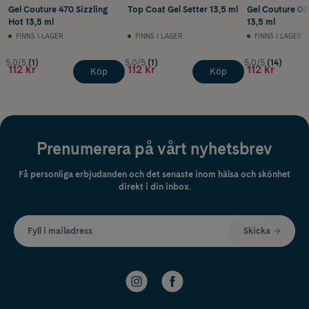
Gel Couture 470 Sizzling
Top Coat Gel Setter 13,5 ml
Gel Couture 00
Hot 13,5 ml
13,5 ml
FINNS I LAGER
FINNS I LAGER
FINNS I LAGER
5.0/5
(1)
5.0/5
(1)
5.0/5
(14)
112 kr
112 kr
112 kr
Köp
Köp
Prenumerera på vårt nyhetsbrev
Få personliga erbjudanden och det senaste inom hälsa och skönhet
direkt i din inbox.
Fyll i mailadress
Skicka