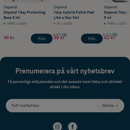
Depend
Depend
Depend
Depend 7day Protecting
7day Hybrid Polish Feel
Depend 7day H
Base 5 ml
Like a Star 5ml
5 ml
FINNS I LAGER
FÅ I LAGER
FINNS I LAGER
5.0/5
(2)
5.0/5
(2)
39 kr
39 kr
42 kr
Köp
Köp
Prenumerera på vårt nyhetsbrev
Få personliga erbjudanden och det senaste inom hälsa och skönhet
direkt i din inbox.
Fyll i mailadress
Skicka