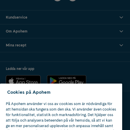
Kundservice
Om Apohem
Mina recept
Ladda ner vår app
Cookies på Apohem
På Apohem använder vi oss av cookies som är nödvändiga för
Apotek med tillstånd
att hemsidan ska fungera som den ska. Vi använder även cookies
av Läkemedelsverket
för funktionalitet, statistik och marknadsföring. Det hjälper oss
att följa och analysera beteenden på vår hemsida, så att vi kan
ge en mer personaliserad upplevelse och anpassa innehåll samt