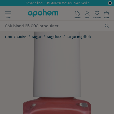
Använd kod: SOMMAR20 för 20% över 649kr
Årets Butik 2025 inom Skönhet
✓ Fri frakt
Meny
Recept
Profil
Favoriter
Kassa
✓ Rådgivning från farmaceuter & hudterapeuter
✓ Poäng på alla köp*
Hem
Smink
Naglar
Nagellack
Färgat nagellack