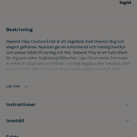
Beskrivning
Depend 7day Couture Éclat är ett nagellack med intensiv färg och
elegant gelkänsla. Nyansen ger en sofistikerad och trendig manikyr
som passar både till vardag och fest. Depend 7day är ett hybridlack
för dig som söker högklassig hållbarhet i upp till en vecka. Formulan
är enkel att applicera och härdar i vanligt dagsljus eller lampljus, utan
behov av LED eller UV lampa. Nagellacket avlägsnas enkelt med
Depend nagellackremover.
Innehåller 5 ml.
Läs mer
Instruktioner
Innehåll
Fakta