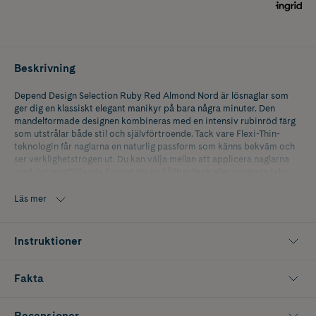
Beskrivning
Depend Design Selection Ruby Red Almond Nord är lösnaglar som
ger dig en klassiskt elegant manikyr på bara några minuter. Den
mandelformade designen kombineras med en intensiv rubinröd färg
som utstrålar både stil och självförtroende. Tack vare Flexi-Thin-
teknologin får naglarna en naturlig passform som känns bekväm och
ser verklighetstrogen ut. Du kan välja mellan att applicera naglarna
med det medföljande limmet för en hållbar look eller använda tabs
(dubbelhäftande nageltejp) för en flexibel och återanvändbar lösning.
Perfekt för dig som vill ha salongskänsla hemma.
Läs mer
Innehåller 24 st naglar, 1 st fil, 2 g lim, 24 st tabs och 1 st manikyrpinne
Instruktioner
Fakta
Recensioner