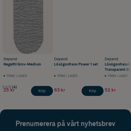
Depend
Depend
Depend
Nagelfil Grov-Medium
Lösögonfrans Power 1 set
Lösögonfransl
Transparent Bi
FINNS I LAGER
FINNS I LAGER
FINNS I LAGER
5.0/5
(4)
25 kr
63 kr
52 kr
Köp
Köp
Prenumerera på vårt nyhetsbrev