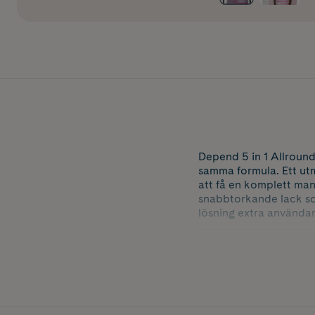
Depend 5 in 1 Allround
samma formula. Ett utmä
att få en komplett man
snabbtorkande lack som
lösning extra användar
Formulan fungerar både
och starka ytan står e
gulna. AHA syra bidrar
Applicera ett tunt lage
Innehåller 11 ml