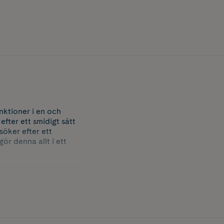
nktioner i en och
fter ett smidigt sätt
söker efter ett
r denna allt i ett
 finish. Den flexibla
ara färgen från att
ående intryck.
ck för bästa resultat.