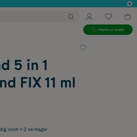
 köp*
Hämta ut recept
 5 in 1
nd FIX 11 ml
dig inom 1-2 vardagar