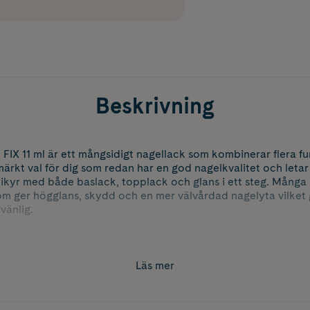
Beskrivning
 FIX 11 ml är ett mångsidigt nagellack som kombinerar flera fu
rkt val för dig som redan har en god nagelkvalitet och letar e
ikyr med både baslack, topplack och glans i ett steg. Många 
 ger högglans, skydd och en mer välvårdad nagelyta vilket gö
vänlig.
 som bas och topplack och ger en slät, skyddande och glansig
mot vardagsslitage samtidigt som UV skydd hjälper till att bev
 till att hålla nagelytan mjuk och återfuktad för ett mer välm
Läs mer
r som bas och följ upp med ett till två tunna lager som toppla