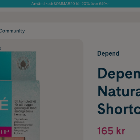
Använd kod: SOMMAR20 för 20% över 649kr
Årets Butik 2025 inom Skönhet
 frakt
✓ Rådgivning från farmaceuter & hudterapeuter
✓ Poäng på alla
Community
k
Depend
Depen
Natur
Shortc
165 kr