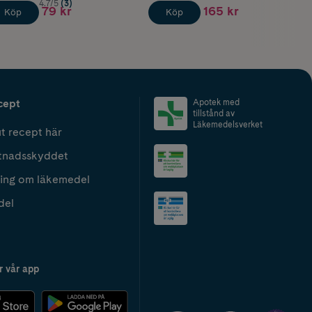
4.7/5
(3)
79 kr
165 kr
Köp
Köp
cept
Apotek med
tillstånd av
Läkemedelsverket
t recept här
tnadsskyddet
ing om läkemedel
del
r vår app