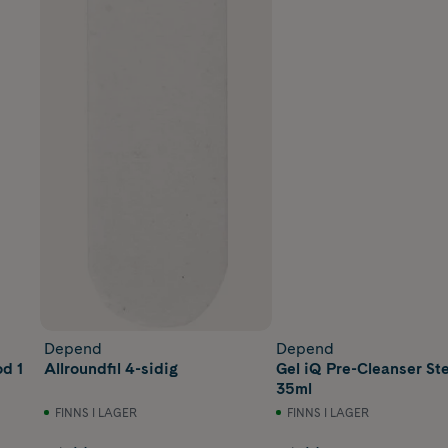
Depend
Depend
d 1
Allroundfil 4-sidig
Gel iQ Pre-Cleanser St
35ml
FINNS I LAGER
FINNS I LAGER