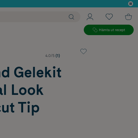
 köp*
Hämta ut recept
4.0/5
(1)
d Gelekit
al Look
ut Tip