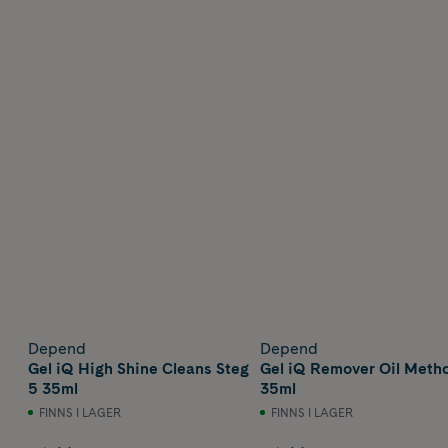
Depend
Depend
Gel iQ High Shine Cleans Steg
Gel iQ Remover Oil Metho
5 35ml
35ml
FINNS I LAGER
FINNS I LAGER