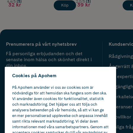
4.4/5
(5)
2.0/5
(3)
32 kr
39 kr
Köp
K
Prenumerera på vårt nyhetsbrev
Kundservi
Få personliga erbjudanden och det
Rådgivning
senaste inom hälsa och skönhet direkt i
din inbox.
Ångerrätt 
Cookies på Apohem
Vår experti
Fyll i mailadress
Skicka
Tillgänglig
På Apohem använder vi oss av cookies som är
nödvändiga för att hemsidan ska fungera som den ska.
Återkallels
Vi använder även cookies för funktionalitet, statistik
och marknadsföring. Det hjälper oss att följa och
Leveranser
analysera beteenden på vår hemsida, så att vi kan ge
en mer personaliserad upplevelse och anpassa innehåll
Köpvillkor
samt rikta relevant marknadsföring. Vi delar även
Vanliga frå
informationen med våra samarbetspartners. Genom att
acceptera cookies samtycker du till vår användning av