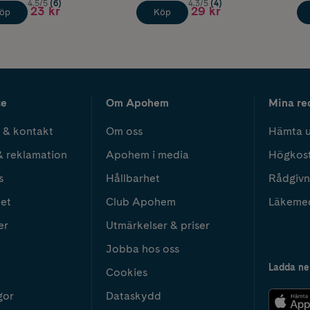
4.5/5
(6)
4.3/5
(4)
23 kr
29 kr
öp
Köp
ce
Om Apohem
Mina re
 & kontakt
Om oss
Hämta u
& reklamation
Apohem i media
Högkos
s
Hållbarhet
Rådgivn
het
Club Apohem
Läkeme
er
Utmärkelser & priser
Jobba hos oss
Ladda ne
Cookies
gor
Dataskydd