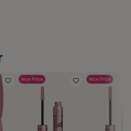
r
Nice Price
Nice Price