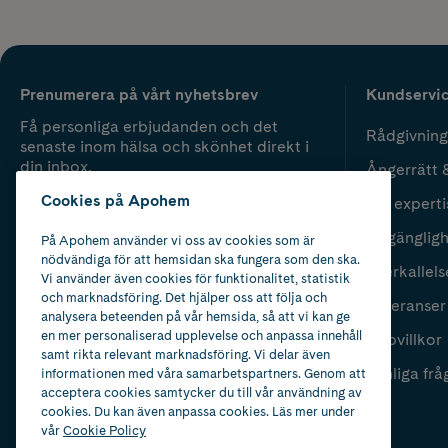
Prenumerera på vårt nyhetsbrev
Kundservi
Få personliga erbjudanden och det
Rådgivning
senaste inom hälsa och skönhet direkt i
din inbox.
Ångerrätt 
Cookies på Apohem
Vår experti
Fyll i mailadress
Skicka
Tillgänglig
På Apohem använder vi oss av cookies som är
nödvändiga för att hemsidan ska fungera som den ska.
Återkallels
Vi använder även cookies för funktionalitet, statistik
och marknadsföring. Det hjälper oss att följa och
Leveranser
analysera beteenden på vår hemsida, så att vi kan ge
en mer personaliserad upplevelse och anpassa innehåll
Köpvillkor
samt rikta relevant marknadsföring. Vi delar även
Vanliga frå
informationen med våra samarbetspartners. Genom att
acceptera cookies samtycker du till vår användning av
cookies. Du kan även anpassa cookies. Läs mer under
vår
Cookie Policy