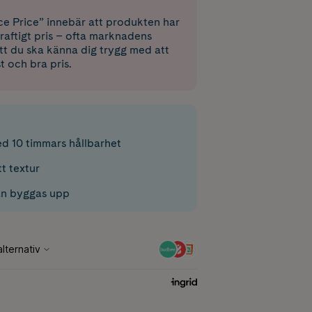
e Price” innebär att produkten har
raftigt pris – ofta marknadens
 att du ska känna dig trygg med att
st och bra pris.
ed 10 timmars hållbarhet
t textur
an byggas upp