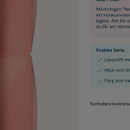
Märkningen “Nic
ett konkurrensk
lägsta. Allt för
du får ett rättvi
Snabba fakta
Läppstift m
Mjuk och lät
Färg som k