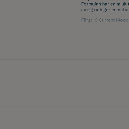
Formulan har en mjuk t
av sig och ger en natu
Färg: 10 Current Mood
Storlek: 5 ml.
*Självbedömning 128 
**Utan ingredienser av