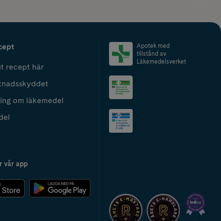
cept
Apotek med
tillstånd av
Läkemedelsverket
t recept här
tnadsskyddet
ing om läkemedel
del
r vår app