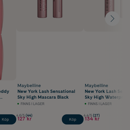
Maybelline
Maybelline
eddy
New York Lash Sensational
New York Lash Sensa
Sky High Mascara Black
Sky High Waterproo
Very Black
FINNS I LAGER
FINNS I LAGER
4.6/5
(44)
4.4/5
(27)
127 kr
134 kr
Köp
Köp