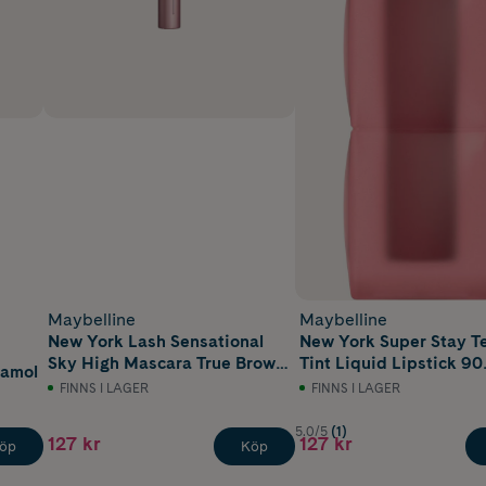
Maybelline
Maybelline
New York Lash Sensational
New York Super Stay T
Sky High Mascara True Brown
Tint Liquid Lipstick 90
tamol
7,2 ml
Ribbon Tied 5 ml
FINNS I LAGER
FINNS I LAGER
5.0/5
(1)
127 kr
127 kr
öp
Köp