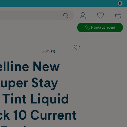
 köp*
Hämta ut recept
5.0/5
(1)
lline New
uper Stay
Tint Liquid
ck 10 Current