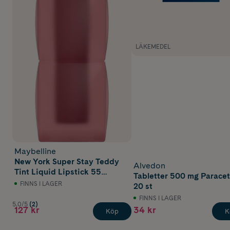
LÄKEMEDEL
Maybelline
New York Super Stay Teddy
Alvedon
Tint Liquid Lipstick 55
Tabletter 500 mg Parace
Kneehigh 5 ml
FINNS I LAGER
20 st
FINNS I LAGER
5.0/5
(2)
127 kr
34 kr
Köp
K