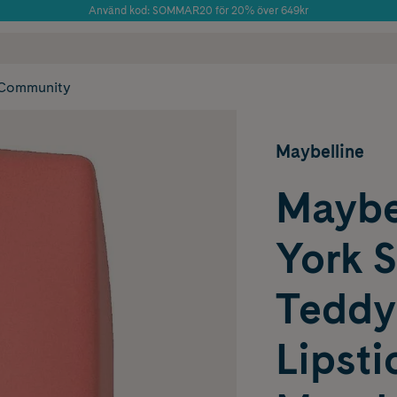
Använd kod: SOMMAR20 för 20% över 649kr
 frakt
✓ Rådgivning från farmaceuter & hudterapeuter
Årets Butik 2025 inom Skönhet
✓ Poäng på alla
Community
Maybelline
Maybe
York S
Teddy 
Lipsti