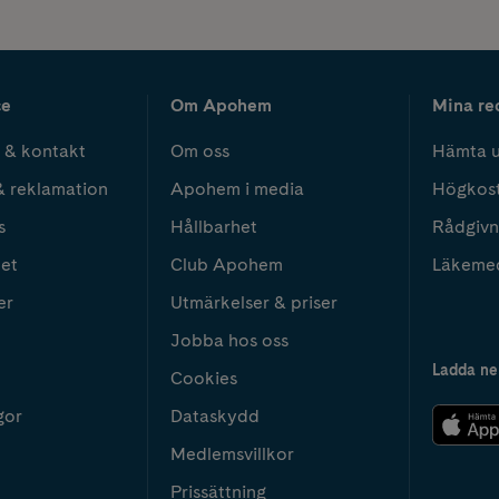
ce
Om Apohem
Mina re
 & kontakt
Om oss
Hämta u
& reklamation
Apohem i media
Högkos
s
Hållbarhet
Rådgivn
het
Club Apohem
Läkeme
er
Utmärkelser & priser
Jobba hos oss
Ladda ne
Cookies
gor
Dataskydd
Medlemsvillkor
Prissättning