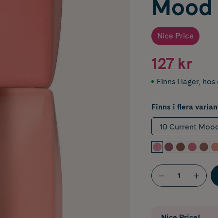
Mood 
Nice Price
127 kr
Finns i lager
,
hos 
Finns i flera varian
10 Current Moo
Nice Price!