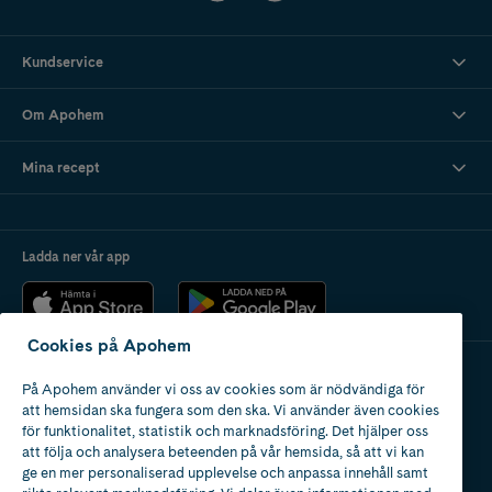
Kundservice
Om Apohem
Mina recept
Ladda ner vår app
Cookies på Apohem
På Apohem använder vi oss av cookies som är nödvändiga för
Apotek med tillstånd
att hemsidan ska fungera som den ska. Vi använder även cookies
av Läkemedelsverket
för funktionalitet, statistik och marknadsföring. Det hjälper oss
att följa och analysera beteenden på vår hemsida, så att vi kan
ge en mer personaliserad upplevelse och anpassa innehåll samt