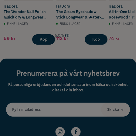
IsaDora
IsaDora
IsaDora
The Wonder Nail Polish
The Gleam Eyeshadow
All-in-One Lipl
Quick dry & Longwear
Stick Longwear & Water-
Rosewood 1 st
199 Glacé
Resistant 50 Rose Beige
FINNS I LAGER
FINNS I LAGER
FINNS I LAGER
5.0/5
(1)
59 kr
112 kr
74 kr
Köp
Köp
Prenumerera på vårt nyhetsbrev
Få personliga erbjudanden och det senaste inom hälsa och skönhet
direkt i din inbox.
Fyll i mailadress
Skicka