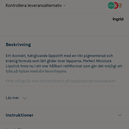
Beskrivning
Ett ikoniskt, fuktgivande läppstift med en rikt pigmenterad och
krämig formula som lätt glider över läpparna. Perfect Moisture
Lipstick finns nu i ett mer hållbart refillformat som gör det möjligt att
fylla på hylsan med din favoritnyans.
Efter många år som ohotad favorit på topplistan har bästsäljaren
Perfect Moisture Lipstick blivit en ikonisk produkt och det är lätt att
förstå varför – den krämiga, fuktgivande formulan är rikt
pigmenterad och berikad med vårdande ingredienser som lämnar
Läs mer
läpparna behagligt återfuktade och strålande. Ett svep räcker för att
omfamna läpparna med jämn färg och komfort. För en fylligare och
mer definierad look, börja med att applicera All-in-One Lipliner innan
Instruktioner
du applicerar läppstiftet, det ger ett extra hållbart resultat.