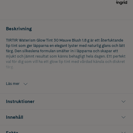
Beskrivning
TIRTIR Waterism Glow Tint 30 Mauve Blush 1.8 g är ett återfuktande
lip tint som ger läpparna en elegant lyster med naturlig glans och lätt
färg. Den silkeslena formulan smälter in i läpparna och skapar ett
mjukt och jämnt resultat som känns behagligt hela dagen. Ett perfekt
val för dig som vill ha ett glow lip tint med vårdad känsla och diskret
färg.
Nyansen Mauve Blush ger en mjuk mauveton med fräscht uttryck som
passar både vardag och fest. Den lätta konsistensen ger läpparna ett
Läs mer
naturligt lyft och en glansig finish utan kladd. Passar dig som söker lip
tint med återfuktande egenskaper, byggbar färg och ett sofistikerat
resultat.
Instruktioner
Applicera direkt på läpparna för ett subtilt färginslag eller lägg flera
lager för mer intensitet. Enkel att bära med sig och smidig att
Innehåll
applicera när som helst under dagen. Ett omtyckt val för dig som vill
kombinera färg, glans och komfort i ett och samma steg.
Fakta