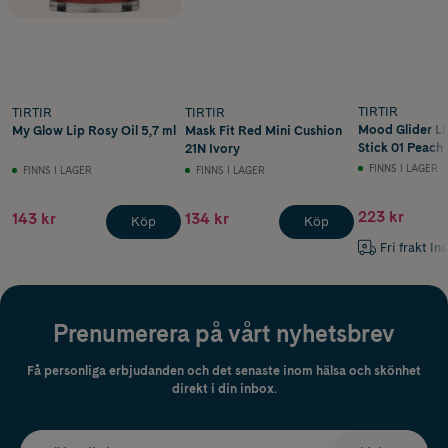
TIRTIR
TIRTIR
TIRTIR
Mood Glider Li
My Glow Lip Rosy Oil 5,7 ml
Mask Fit Red Mini Cushion
Stick 01 Peach
21N Ivory
FINNS I LAGER
FINNS I LAGER
FINNS I LAGER
223 kr
143 kr
134 kr
Köp
Köp
Fri frakt In
Prenumerera på vårt nyhetsbrev
Få personliga erbjudanden och det senaste inom hälsa och skönhet
direkt i din inbox.