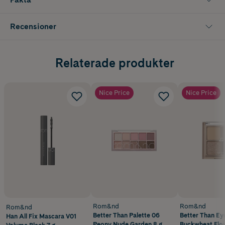
Recensioner
Relaterade produkter
Nice Price
Nice Price
Rom&nd
Rom&nd
Rom&nd
Better Than Palette 06
Better Than Ey
Han All Fix Mascara V01
Peony Nude Garden 8 g
Buckwheat Flow