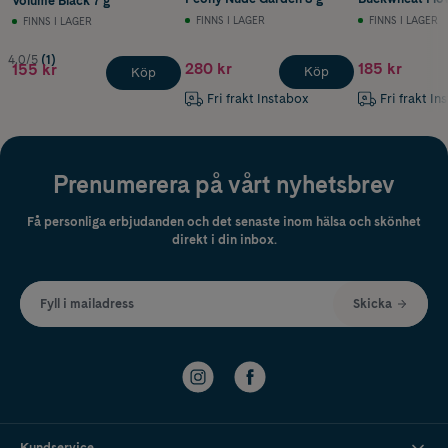
Volume Black 7 g
FINNS I LAGER
FINNS I LAGER
FINNS I LAGER
4.0/5
(1)
280 kr
185 kr
155 kr
Köp
Köp
Fri frakt Instabox
Fri frakt In
Prenumerera på vårt nyhetsbrev
Få personliga erbjudanden och det senaste inom hälsa och skönhet
direkt i din inbox.
Fyll i mailadress
Skicka
Kundservice