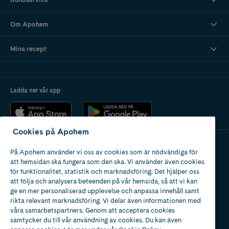
Om Apohem
Mina recept
Ladda ner vår app
Cookies på Apohem
På Apohem använder vi oss av cookies som är nödvändiga för
Apotek med tillstånd
att hemsidan ska fungera som den ska. Vi använder även cookies
av Läkemedelsverket
för funktionalitet, statistik och marknadsföring. Det hjälper oss
att följa och analysera beteenden på vår hemsida, så att vi kan
ge en mer personaliserad upplevelse och anpassa innehåll samt
rikta relevant marknadsföring. Vi delar även informationen med
våra samarbetspartners. Genom att acceptera cookies
samtycker du till vår användning av cookies. Du kan även
2024