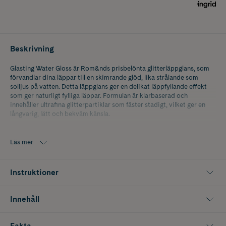
Beskrivning
Glasting Water Gloss är Rom&nds prisbelönta glitterläppglans, som
förvandlar dina läppar till en skimrande glöd, lika strålande som
solljus på vatten. Detta läppglans ger en delikat läppfyllande effekt
som ger naturligt fylliga läppar. Formulan är klarbaserad och
innehåller ultrafina glitterpartiklar som fäster stadigt, vilket ger en
långvarig, lätt och bekväm känsla.
Den gelliknande texturen glider smidigt på läpparna utan att vara
klibbig, och du kan bära den ensam för en vacker glans eller applicera
Läs mer
den ovanpå din läppsminkning för att ge din look en gnistrande
dimension.
Instruktioner
Innehåll
Fakta