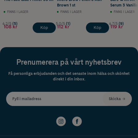
Brown 1 st
Serum 3 Vanilla
FINNS I LAGER
FINNS I LAGER
FINNS I LAGER
4.2/5
(5)
5.0/5
(1)
4.7/5
(9)
108 kr
112 kr
119 kr
Köp
Köp
Prenumerera på vårt nyhetsbrev
Få personliga erbjudanden och det senaste inom hälsa och skönhet
direkt i din inbox.
Fyll i mailadress
Skicka