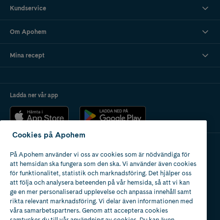
Kundservice
Om Apohem
Mina recept
Ladda ner vår app
Cookies på Apohem
På Apohem använder vi oss av cookies som är nödvändiga för
Apotek med tillstånd
att hemsidan ska fungera som den ska. Vi använder även cookies
av Läkemedelsverket
för funktionalitet, statistik och marknadsföring. Det hjälper oss
att följa och analysera beteenden på vår hemsida, så att vi kan
ge en mer personaliserad upplevelse och anpassa innehåll samt
rikta relevant marknadsföring. Vi delar även informationen med
våra samarbetspartners. Genom att acceptera cookies
samtycker du till vår användning av cookies. Du kan även
2024