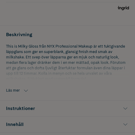
Beskrivning
This is Milky Gloss från NYX Professional Makeup är ett fuktgivande
läppglans som ger en superblank, glansig finish med smak av
milkshake. Ett svep över läpparna ger en mjuk och naturlig look,
medan flera lager dränker dem i en mer mättad, opak look. Förutom
att ge glans och dofta ljuvligt återfuktar formulan även dina läppar i
upp till 12 timmar. Kolla in menyn och se hela urvalet av våra
milkshakes. Självklart med vegansk* formula!
*Innehåller inte ingredienser av animaliskt ursprung.
Läs mer
Instruktioner
Innehåll