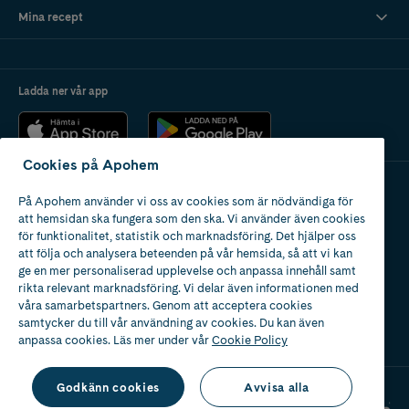
Mina recept
Ladda ner vår app
Cookies på Apohem
På Apohem använder vi oss av cookies som är nödvändiga för
Apotek med tillstånd
att hemsidan ska fungera som den ska. Vi använder även cookies
av Läkemedelsverket
för funktionalitet, statistik och marknadsföring. Det hjälper oss
att följa och analysera beteenden på vår hemsida, så att vi kan
ge en mer personaliserad upplevelse och anpassa innehåll samt
rikta relevant marknadsföring. Vi delar även informationen med
våra samarbetspartners. Genom att acceptera cookies
samtycker du till vår användning av cookies. Du kan även
2024
anpassa cookies. Läs mer under vår
Cookie Policy
Godkänn cookies
Avvisa alla