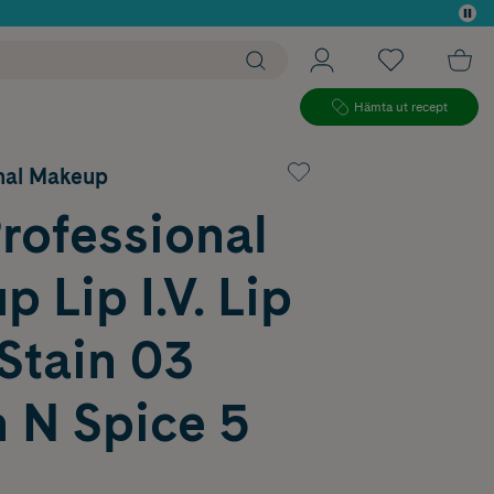
 köp*
Hämta ut recept
nal Makeup
rofessional
 Lip I.V. Lip
Stain 03
 N Spice 5