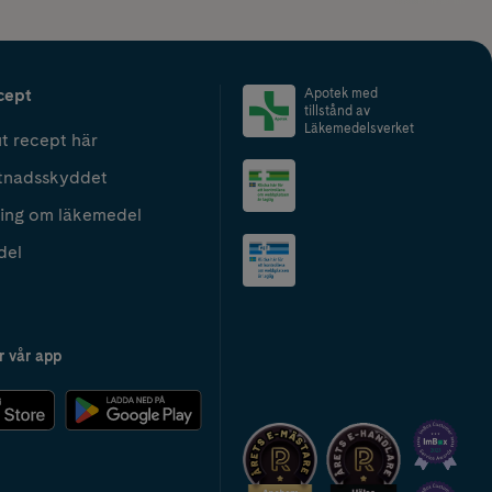
cept
Apotek med
tillstånd av
Läkemedelsverket
t recept här
tnadsskyddet
ing om läkemedel
del
r vår app