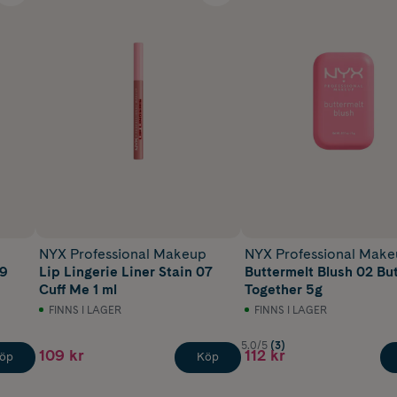
p
NYX Professional Makeup
NYX Professional Mak
09
Lip Lingerie Liner Stain 07
Buttermelt Blush 02 Bu
Cuff Me 1 ml
Together 5g
FINNS I LAGER
FINNS I LAGER
5.0/5
(3)
109 kr
112 kr
öp
Köp