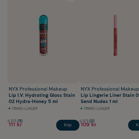
NYX Professional Makeup
NYX Professional Makeu
Lip I.V. Hydrating Gloss Stain
Lip Lingerie Liner Stain 
02 Hydra-Honey 5 ml
Send Nudes 1 ml
FINNS I LAGER
FINNS I LAGER
4.3/5
(3)
4.5/5
(2)
111 kr
109 kr
Köp
K