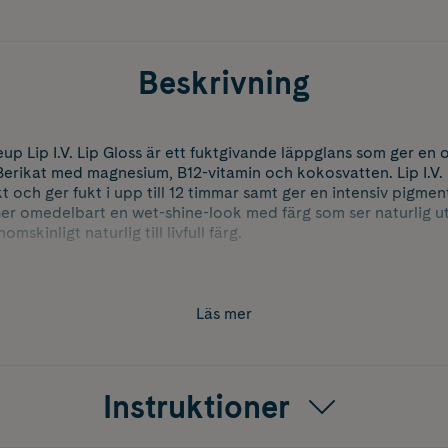
Beskrivning
p Lip I.V. Lip Gloss är ett fuktgivande läppglans som ger en
 Berikat med magnesium, B12-vitamin och kokosvatten. Lip I.V. 
t och ger fukt i upp till 12 timmar samt ger en intensiv pigme
er omedelbart en wet-shine-look med färg som ser naturlig ut.
omskinligt naturlig till livfull färg.
e
Läs mer
Instruktioner