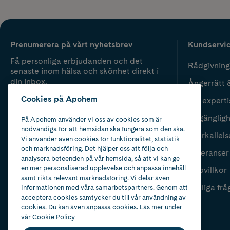
Prenumerera på vårt nyhetsbrev
Kundservi
Få personliga erbjudanden och det
Rådgivning
senaste inom hälsa och skönhet direkt i
din inbox.
Ångerrätt 
Cookies på Apohem
Vår experti
Fyll i mailadress
Skicka
Tillgänglig
På Apohem använder vi oss av cookies som är
nödvändiga för att hemsidan ska fungera som den ska.
Återkallels
Vi använder även cookies för funktionalitet, statistik
och marknadsföring. Det hjälper oss att följa och
Leveranser
analysera beteenden på vår hemsida, så att vi kan ge
en mer personaliserad upplevelse och anpassa innehåll
Köpvillkor
samt rikta relevant marknadsföring. Vi delar även
Vanliga frå
informationen med våra samarbetspartners. Genom att
acceptera cookies samtycker du till vår användning av
cookies. Du kan även anpassa cookies. Läs mer under
vår
Cookie Policy