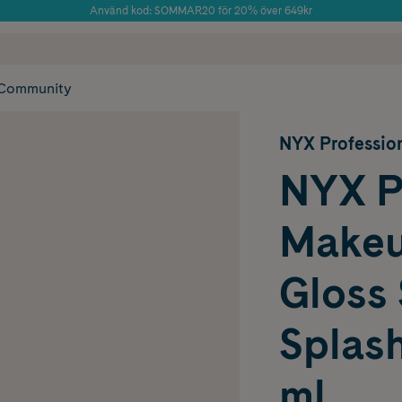
Använd kod: SOMMAR20 för 20% över 649kr
Årets Butik 2025 inom Skönhet
 frakt
✓ Rådgivning från farmaceuter & hudterapeuter
✓ Poäng på alla
Community
NYX Professio
NYX P
Makeup
Gloss 
Splash
ml