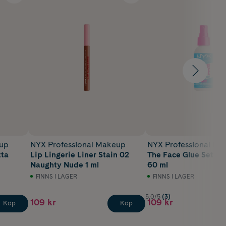
eup
NYX Professional Makeup
NYX Professional M
tta
Lip Lingerie Liner Stain 02
The Face Glue Settin
Naughty Nude 1 ml
60 ml
FINNS I LAGER
FINNS I LAGER
5.0/5
(3)
109 kr
109 kr
Köp
Köp