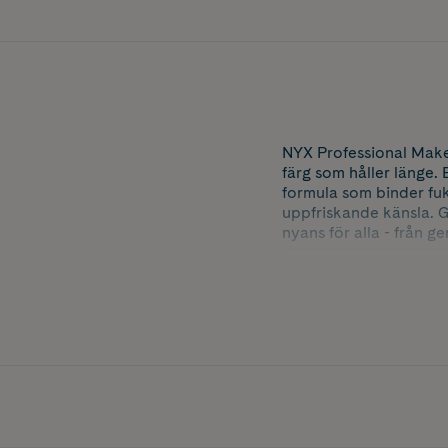
NYX Professional Makeu
färg som håller länge.
formula som binder fuk
uppfriskande känsla. G
nyans för alla - från gen
Färg: 03 Splash N Spic
Storlek: 5 ml.