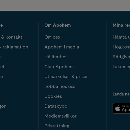
ce
Om Apohem
Mina re
 & kontakt
Om oss
Hämta u
& reklamation
Apohem i media
Högkos
s
Hållbarhet
Rådgivn
het
Club Apohem
Läkeme
er
Utmärkelser & priser
Jobba hos oss
Ladda ne
Cookies
gor
Dataskydd
Medlemsvillkor
Prissättning