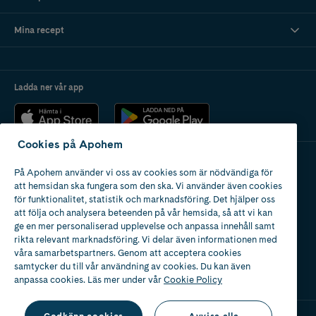
Mina recept
Ladda ner vår app
Cookies på Apohem
På Apohem använder vi oss av cookies som är nödvändiga för
Apotek med tillstånd
att hemsidan ska fungera som den ska. Vi använder även cookies
av Läkemedelsverket
för funktionalitet, statistik och marknadsföring. Det hjälper oss
att följa och analysera beteenden på vår hemsida, så att vi kan
ge en mer personaliserad upplevelse och anpassa innehåll samt
rikta relevant marknadsföring. Vi delar även informationen med
våra samarbetspartners. Genom att acceptera cookies
samtycker du till vår användning av cookies. Du kan även
2024
anpassa cookies. Läs mer under vår
Cookie Policy
Godkänn cookies
Avvisa alla