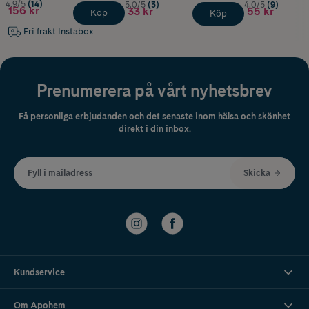
4.9/5
(14)
5.0/5
(3)
4.0/5
(9)
156 kr
33 kr
55 kr
Köp
Köp
Fri frakt Instabox
Prenumerera på vårt nyhetsbrev
Få personliga erbjudanden och det senaste inom hälsa och skönhet
direkt i din inbox.
Fyll i mailadress
Skicka
Kundservice
Om Apohem