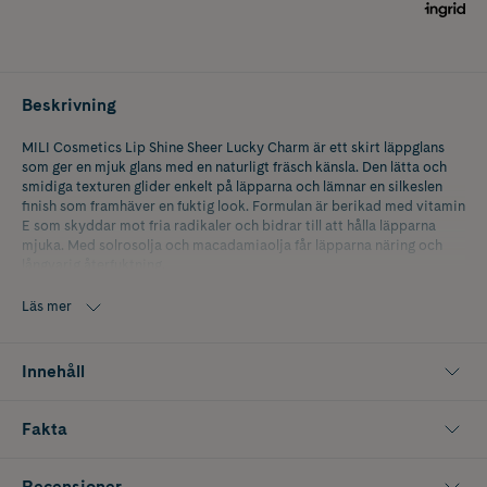
Beskrivning
MILI Cosmetics Lip Shine Sheer Lucky Charm är ett skirt läppglans
som ger en mjuk glans med en naturligt fräsch känsla. Den lätta och
smidiga texturen glider enkelt på läpparna och lämnar en silkeslen
finish som framhäver en fuktig look. Formulan är berikad med vitamin
E som skyddar mot fria radikaler och bidrar till att hålla läpparna
mjuka. Med solrosolja och macadamiaolja får läpparna näring och
långvarig återfuktning.
Kan användas ensamt för en diskret, glansig look eller appliceras
Läs mer
ovanpå läppstift för extra lyster.
Nyans: Lucky Charm.
Innehåll
Fakta
Recensioner