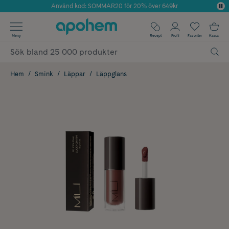
Använd kod: SOMMAR20 för 20% över 649kr
Årets Butik 2025 inom Skönhet
✓ Fri frakt
Meny
Recept
Profil
Favoriter
Kassa
✓ Rådgivning från farmaceuter & hudterapeuter
✓ Poäng på alla köp*
Hem
Smink
Läppar
Läppglans