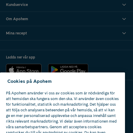
Kundservice
Om Apohem
Mina recept
Ladda ner vår app
Cookies på Apohem
På Apohem använder vi oss av cookies som är nödvändiga för
Apotek med tillstånd
att hemsidan ska fungera som den ska. Vi använder även cookies
av Läkemedelsverket
för funktionalitet, statistik och marknadsföring. Det hjälper oss
att följa och analysera beteenden på vår hemsida, så att vi kan
ge en mer personaliserad upplevelse och anpassa innehåll samt
rikta relevant marknadsföring. Vi delar även informationen med
våra samarbetspartners. Genom att acceptera cookies
samtycker du till vår användning av cookies. Du kan även
2024