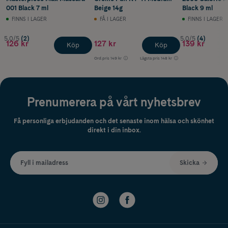
001 Black 7 ml
Beige 14g
Black 9 ml
FINNS I LAGER
FÅ I LAGER
FINNS I LAGER
5.0/5
(2)
5.0/5
(4)
126 kr
127 kr
139 kr
Köp
Köp
Ord.pris
149 kr
Lägsta pris
148 kr
Prenumerera på vårt nyhetsbrev
Få personliga erbjudanden och det senaste inom hälsa och skönhet
direkt i din inbox.
Fyll i mailadress
Skicka