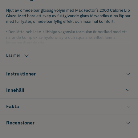
Njut av omedelbar glossig volym med Max Factor´s 2000 Calorie Lip
Glaze. Med bara ett svep av fuktgivande glans förvandlas dina läppar
med full lyster, omedelbar fyllig effekt och maximal komfort.
• Den lätta och icke-klibbiga veganska formulan är berikad med ett
närande komplex av hyaluronsyra och squalane, vilket lämnar
läpparna återfuktade
• Applicering har aldrig varit enklare med den extra stora
Läs mer
kuddapplikatorn som får dina läppar att kännas mjuka & bekväma.
• Använd enbart för fylligare läppar eller lägg över läppstift för en
Instruktioner
spegelliknande effekt som varar i timmar
• Kommer i 9 smickrande nyanser i skimmer, crème och skir finish
Innehåll
• Varje gloss har en oemotståndlig ljuvlig doft av vaniljmjölk
Fakta
• Inspirerad av make-up artister, framtaget av Max Factor
Recensioner