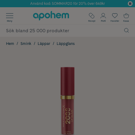
Använd kod: SOMMAR20 för 20% över 649kr
Årets Butik 2025 inom Skönhet
✓ Fri frakt
Meny
Recept
Profil
Favoriter
Kassa
✓ Rådgivning från farmaceuter & hudterapeuter
✓ Poäng på alla köp*
Hem
Smink
Läppar
Läppglans