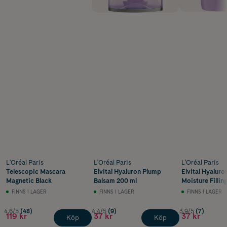
L'Oréal Paris
L'Oréal Paris
L'Oréal Paris
Telescopic Mascara
Elvital Hyaluron Plump
Elvital Hyalur
Magnetic Black
Balsam 200 ml
Moisture Filli
250 ml
FINNS I LAGER
FINNS I LAGER
FINNS I LAGER
4.6/5
(48)
4.4/5
(9)
3.9/5
(7)
119 kr
37 kr
37 kr
Köp
Köp