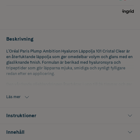
Beskrivning
L'Oréal Paris Plump Ambition Hyaluron Läppolja 101 Cristal Clear är
en återfuktande läppolja som ger omedelbar volym och glans med en
glasliknande finish. Formulan är berikad med hyaluronsyra och
tripeptider som gör läpparna mjuka, smidiga och synligt fylligare
redan efter en applicering.
Den vårdande oljeblandningen återfuktar i upp till 24 timmar och ger
en behaglig känsla utan att klumpa sig. Läppoljan appliceras med en
unik mjuk applikator som har en masserande, kulformad design i
Läs mer
mitten för att samla upp rätt mängd formula och ge en jämn,
volymgivande applicering.
Instruktioner
Färg: 101 Cristal Clear.
Innehåll