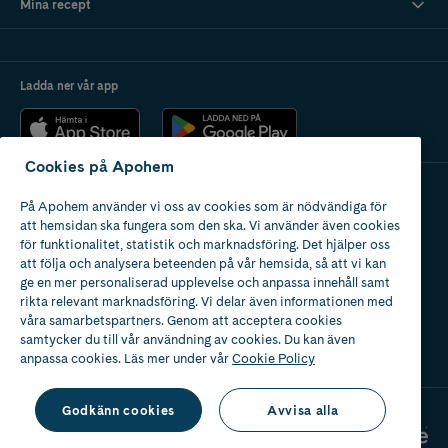
Mina recept
Ladda ner vår app
Cookies på Apohem
På Apohem använder vi oss av cookies som är nödvändiga för
Apotek med tillstånd
att hemsidan ska fungera som den ska. Vi använder även cookies
av Läkemedelsverket
för funktionalitet, statistik och marknadsföring. Det hjälper oss
att följa och analysera beteenden på vår hemsida, så att vi kan
ge en mer personaliserad upplevelse och anpassa innehåll samt
rikta relevant marknadsföring. Vi delar även informationen med
våra samarbetspartners. Genom att acceptera cookies
samtycker du till vår användning av cookies. Du kan även
2024
anpassa cookies. Läs mer under vår
Cookie Policy
Godkänn cookies
Avvisa alla