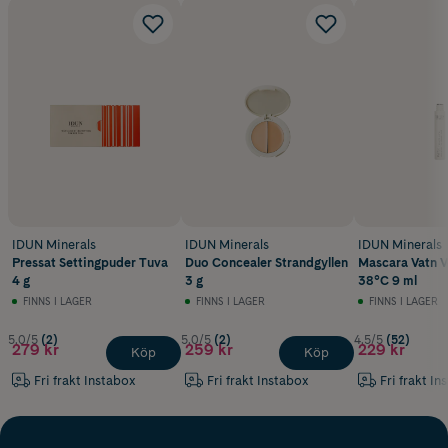
IDUN Minerals
IDUN Minerals
IDUN Minerals
Pressat Settingpuder Tuva
Duo Concealer Strandgyllen
Mascara Vatn V
4 g
3 g
38°C 9 ml
FINNS I LAGER
FINNS I LAGER
FINNS I LAGER
5.0/5
(2)
5.0/5
(2)
4.5/5
(52)
279 kr
259 kr
229 kr
Köp
Köp
Fri frakt Instabox
Fri frakt Instabox
Fri frakt In