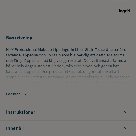
Beskrivning
NYX Professional Makeup Lip Lingerie Liner Stain Tease U Later är en
flytande läppenna och lip stain som hjälper dig att definiera, forma
och färga läpparna med långvarigt resultat. Den vattenfasta formulan
håller hela dagen utan att kladda, fälla eller blöda och ger en lätt
känsla på läpparna. Den precisa filtkulspetsen gör det enkelt att
skapa skarpa konturer, framhäva läppformen eller fylla i hela läpparna
för en jämn färg med skulpterad effekt. Formulan glider smidigt över
läpparna och passar perfekt för både naturliga och mer markerade
läpplooks. Vegansk formula utan ingredienser av animaliskt ursprung.
Läs mer
Nyans: 01 Tease U Later
Instruktioner
Innehåll