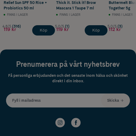
Relief Sun SPF 50 Rice +
Thick it. Stick it! Brow
Buttermelt Blus
Probiotics 50 ml
Mascara 1 Taupe 7 ml
Together 5g
FINNS I LAGER
FINNS I LAGER
FINNS I LAGER
4.8/5
(316)
5.0/5
(1)
5.0/5
(3)
119 kr
119 kr
112 kr
Köp
Köp
Prenumerera på vårt nyhetsbrev
Få personliga erbjudanden och det senaste inom hälsa och skönhet
direkt i din inbox.
Fyll i mailadress
Skicka