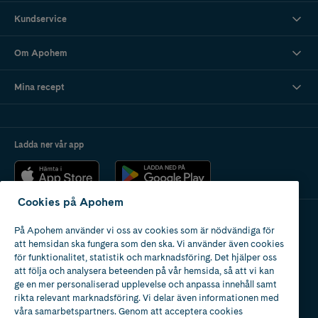
Kundservice
Om Apohem
Mina recept
Ladda ner vår app
Cookies på Apohem
På Apohem använder vi oss av cookies som är nödvändiga för
Apotek med tillstånd
att hemsidan ska fungera som den ska. Vi använder även cookies
av Läkemedelsverket
för funktionalitet, statistik och marknadsföring. Det hjälper oss
att följa och analysera beteenden på vår hemsida, så att vi kan
ge en mer personaliserad upplevelse och anpassa innehåll samt
rikta relevant marknadsföring. Vi delar även informationen med
våra samarbetspartners. Genom att acceptera cookies