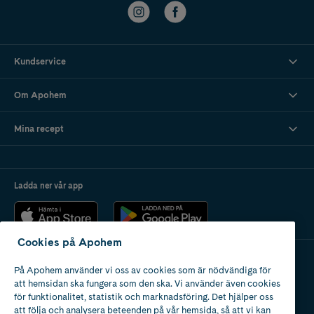
Kundservice
Om Apohem
Mina recept
Ladda ner vår app
Cookies på Apohem
På Apohem använder vi oss av cookies som är nödvändiga för
Apotek med tillstånd
att hemsidan ska fungera som den ska. Vi använder även cookies
av Läkemedelsverket
för funktionalitet, statistik och marknadsföring. Det hjälper oss
att följa och analysera beteenden på vår hemsida, så att vi kan