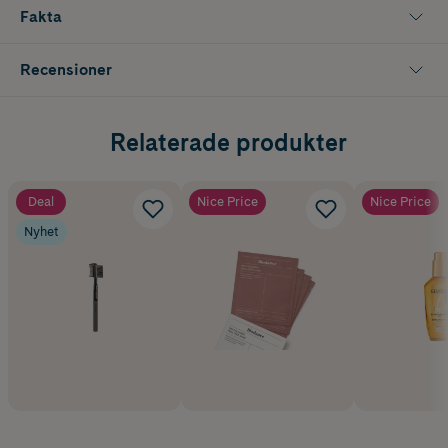
Ett praktiskt makeupverktyg för exakt vässade pennor och enkel
Fakta
hantering av sminkprodukter.
Innehåller 1 st pennvässare.
Recensioner
Relaterade produkter
Deal
Nice Price
Nice Price
Nyhet