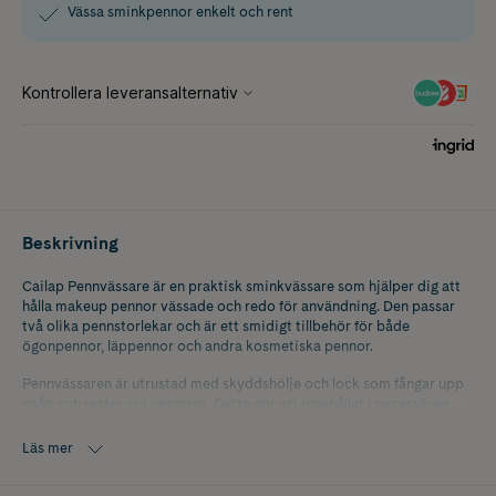
Vässa sminkpennor enkelt och rent
Beskrivning
Cailap Pennvässare är en praktisk sminkvässare som hjälper dig att
hålla makeup pennor vässade och redo för användning. Den passar
två olika pennstorlekar och är ett smidigt tillbehör för både
ögonpennor, läppennor och andra kosmetiska pennor.
Pennvässaren är utrustad med skyddshölje och lock som fångar upp
spån och rester vid vässning. Detta gör att innehållet i necessären
eller sminkväskan hålls renare och mer organiserat. Den kompakta
designen gör den enkel att ta med på resan eller ha till hands i
Läs mer
vardagen.