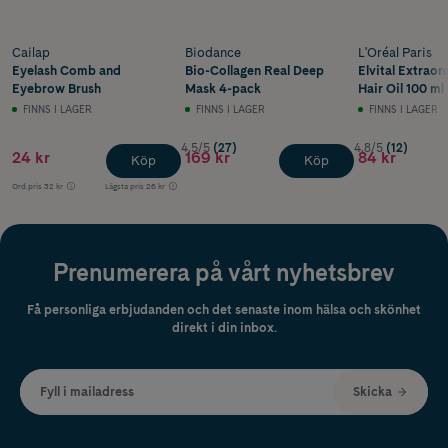
Cailap
Biodance
L'Oréal Paris
Eyelash Comb and
Bio-Collagen Real Deep
Elvital Extraor
Eyebrow Brush
Mask 4-pack
Hair Oil 100 ml
FINNS I LAGER
FINNS I LAGER
FINNS I LAGER
4.5/5
(27)
4.8/5
(12)
24 kr
169 kr
84 kr
Köp
Köp
Ord.pris
32 kr
Lägsta pris
26 kr
Prenumerera på vårt nyhetsbrev
Få personliga erbjudanden och det senaste inom hälsa och skönhet
direkt i din inbox.
Fyll i mailadress
Skicka