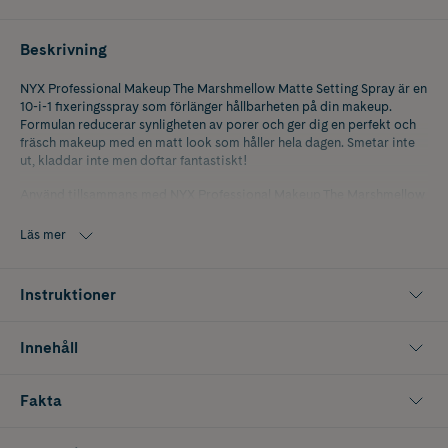
Beskrivning
NYX Professional Makeup The Marshmellow Matte Setting Spray är en
10-i-1 fixeringsspray som förlänger hållbarheten på din makeup.
Formulan reducerar synligheten av porer och ger dig en perfekt och
fräsch makeup med en matt look som håller hela dagen. Smetar inte
ut, kladdar inte men doftar fantastiskt!
Använd tillsammans med NYX Professional Makeup The Marshmellow
Primer för en extra slät och snygg makeuplook!
Läs mer
Instruktioner
Innehåll
Fakta