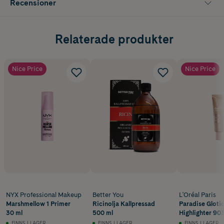
Recensioner
Relaterade produkter
Nice Price
Nice Price
NYX Professional Makeup
Better You
L'Oréal Paris
Marshmellow 1 Primer
Ricinolja Kallpressad
Paradise Gloti
30 ml
500 ml
Highlighter 9
Glow 40 ml
FINNS I LAGER
FINNS I LAGER
FINNS I LAGER