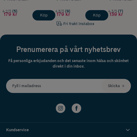
4.2/5
(5)
4.8/5
(9)
4.3/5
(7)
179 kr
179 kr
139 kr
Köp
Köp
Fri frakt Instabox
Prenumerera på vårt nyhetsbrev
Få personliga erbjudanden och det senaste inom hälsa och skönhet
direkt i din inbox.
Fyll i mailadress
Skicka
Kundservice