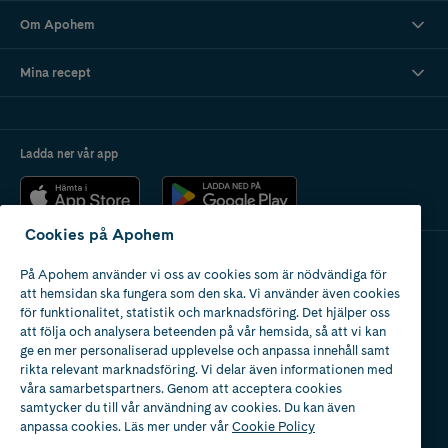
Om Apohem
Mina recept
Ladda ner vår app
Cookies på Apohem
På Apohem använder vi oss av cookies som är nödvändiga för
Apotek med tillstånd
att hemsidan ska fungera som den ska. Vi använder även cookies
av Läkemedelsverket
för funktionalitet, statistik och marknadsföring. Det hjälper oss
att följa och analysera beteenden på vår hemsida, så att vi kan
ge en mer personaliserad upplevelse och anpassa innehåll samt
rikta relevant marknadsföring. Vi delar även informationen med
våra samarbetspartners. Genom att acceptera cookies
samtycker du till vår användning av cookies. Du kan även
2024
anpassa cookies. Läs mer under vår
Cookie Policy