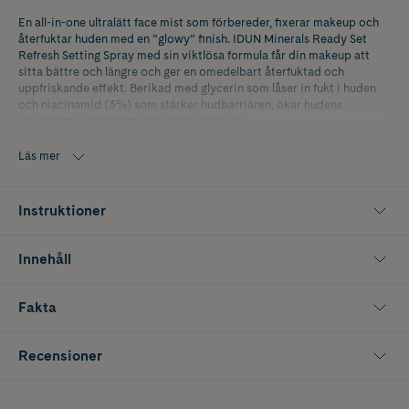
En all-in-one ultralätt face mist som förbereder, fixerar makeup och
återfuktar huden med en ”glowy” finish. IDUN Minerals Ready Set
Refresh Setting Spray med sin viktlösa formula får din makeup att
sitta bättre och längre och ger en omedelbart återfuktad och
uppfriskande effekt. Berikad med glycerin som låser in fukt i huden
och niacinamid (3%) som stärker hudbarriären, ökar hudens
elasticitet och förbättrar hudens utseende.
Denna multifunktionella produkt håller din hud i balans och kan
användas som primer för att återfukta huden innan din bas, mellan
Läs mer
olika steg i din makeuprutin och som avslutande finish för att jämna
ut, ta bort den pudriga looken och fixera makeupen. Den smidiga
storleken på 100 ml gör det enkelt att ta med on the go, så varför inte
Instruktioner
ha en i badrumsskåpet, en i väskan och en framför datorn för en
återfuktad och strålande känsla under hela dagen.
Innehåll
IDUN Minerals Ready Set Refresh Setting Spray är vegansk, parfymfri
och dermatologiskt testad. Passar alla hudtyper, även de mest
känsliga.
Fakta
Recensioner