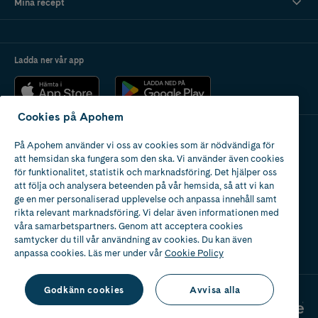
Mina recept
Ladda ner vår app
Cookies på Apohem
På Apohem använder vi oss av cookies som är nödvändiga för
Apotek med tillstånd
att hemsidan ska fungera som den ska. Vi använder även cookies
av Läkemedelsverket
för funktionalitet, statistik och marknadsföring. Det hjälper oss
att följa och analysera beteenden på vår hemsida, så att vi kan
ge en mer personaliserad upplevelse och anpassa innehåll samt
rikta relevant marknadsföring. Vi delar även informationen med
våra samarbetspartners. Genom att acceptera cookies
samtycker du till vår användning av cookies. Du kan även
2024
anpassa cookies. Läs mer under vår
Cookie Policy
Godkänn cookies
Avvisa alla