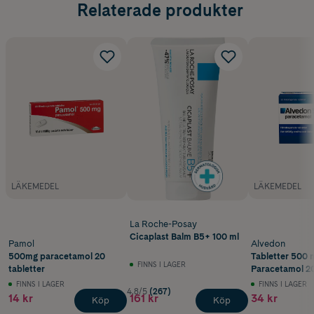
Relaterade produkter
LÄKEMEDEL
LÄKEMEDEL
La Roche-Posay
Cicaplast Balm B5+ 100 ml
Pamol
Alvedon
500mg paracetamol 20
Tabletter 500 
FINNS I LAGER
tabletter
Paracetamol 20
FINNS I LAGER
FINNS I LAGER
4.8/5
(267)
14 kr
161 kr
34 kr
Köp
Köp