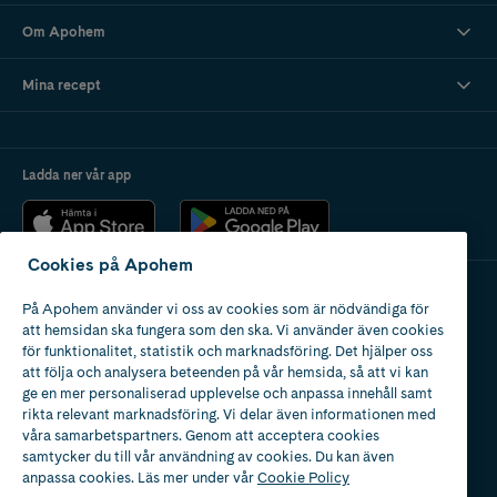
Om Apohem
Mina recept
Ladda ner vår app
Cookies på Apohem
På Apohem använder vi oss av cookies som är nödvändiga för
Apotek med tillstånd
att hemsidan ska fungera som den ska. Vi använder även cookies
av Läkemedelsverket
för funktionalitet, statistik och marknadsföring. Det hjälper oss
att följa och analysera beteenden på vår hemsida, så att vi kan
ge en mer personaliserad upplevelse och anpassa innehåll samt
rikta relevant marknadsföring. Vi delar även informationen med
våra samarbetspartners. Genom att acceptera cookies
samtycker du till vår användning av cookies. Du kan även
2024
anpassa cookies. Läs mer under vår
Cookie Policy