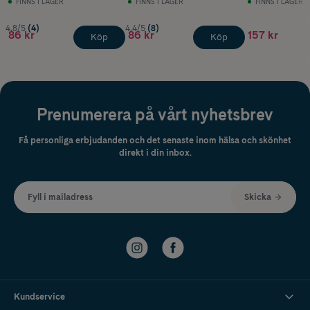
FINNS I LAGER
FINNS I LAGER
FINNS I LAGER
4.8/5
(4)
4.4/5
(8)
86 kr
86 kr
157 kr
Köp
Köp
Prenumerera på vårt nyhetsbrev
Få personliga erbjudanden och det senaste inom hälsa och skönhet
direkt i din inbox.
Fyll i mailadress
Skicka
Kundservice