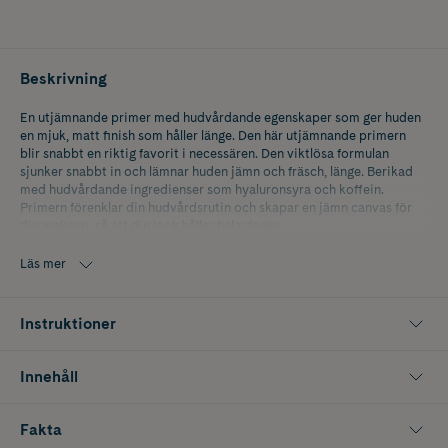
Beskrivning
En utjämnande primer med hudvårdande egenskaper som ger huden
en mjuk, matt finish som håller länge. Den här utjämnande primern
blir snabbt en riktig favorit i necessären. Den viktlösa formulan
sjunker snabbt in och lämnar huden jämn och fräsch, länge. Berikad
med hudvårdande ingredienser som hyaluronsyra och koffein.
Primern förenklar din hudvårdsrutin och skapar en jämn canvas för
din makeup, så att din look håller hela dagen.
Förpackningen är tillverkad av hållbart sockerrörsmaterial.
Läs mer
Föredrar du glow? Prova IsaDora The Glow Face Primer för en
återfuktad och skyddad lystergivande finish eller kombinera båda för
Instruktioner
en skräddarsydd look.
Innehåll
Fakta