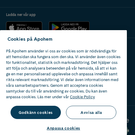
Ladda ner vår app
Cookies på Apohem
På Apohem använder vi oss av cookies som är nödvändiga för
Apotek med tillstånd
att hemsidan ska fungera som den ska. Vi använder även cookies
av Läkemedelsverket
för funktionalitet, statistik och marknadsföring. Det hjälper oss
att följa och analysera beteenden på vår hemsida, så att vi kan
ge en mer personaliserad upplevelse och anpassa innehåll samt
rikta relevant marknadsföring. Vi delar även informationen med
våra samarbetspartners. Genom att acceptera cookies
samtycker du till vår användning av cookies. Du kan även
2024
anpassa cookies. Läs mer under vår
Cookie Policy
Godkänn cookies
Avvisa alla
Anpassa cookies