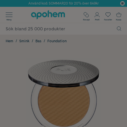
Använd kod: SOMMAR20 för 20% över 649kr
Årets Butik 2025 inom Skönhet
✓ Fri frakt
Meny
Recept
Profil
Favoriter
Kassa
✓ Rådgivning från farmaceuter & hudterapeuter
✓ Poäng på alla köp*
Hem
Smink
Bas
Foundation