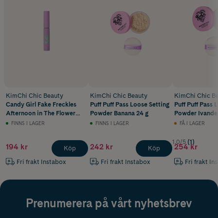
KimChi Chic Beauty
KimChi Chic Beauty
KimChi Chic B
Candy Girl Fake Freckles
Puff Puff Pass Loose Setting
Puff Puff Pass 
Afternoon in The Flower
Powder Banana 24 g
Powder Ivander
Field 3 g
FINNS I LAGER
FINNS I LAGER
FÅ I LAGER
1.0/5
(1)
194 kr
242 kr
254 kr
Köp
Köp
Fri frakt Instabox
Fri frakt Instabox
Fri frakt In
Prenumerera på vårt nyhetsbrev