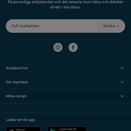
Få personliga erbjudanden och det senaste inom hälsa och skönhet
direkt i din inbox.
Fyll i mailadress
Skicka
Kundservice
Om Apohem
Mina recept
Ladda ner vår app