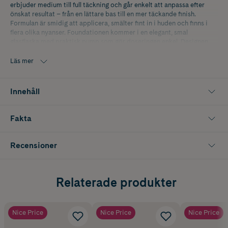
erbjuder medium till full täckning och går enkelt att anpassa efter
önskat resultat – från en lättare bas till en mer täckande finish.
Formulan är smidig att applicera, smälter fint in i huden och finns i
flera olika nyanser. Foundationen kommer i en elegant, smal
glasflaska med praktisk pump som gör doseringen enkel. Designen
fulländas med Kimchis hjärtformade lock.
Läs mer
Nyans: 12
Innehåll
Fakta
Recensioner
Relaterade produkter
Nice Price
Nice Price
Nice Price