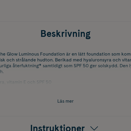
Beskrivning
he Glow Luminous Foundation är en lätt foundation som kom
isk och strålande hudton. Berikad med hyaluronsyra och vitami
rliga återfuktning* samtidigt som SPF 50 ger solskydd. Den 
h.
yra, vitamin E och SPF 50
hudens naturliga återfuktning*
Läs mer
ande finish för en hud som ser frisk ut
 TEWL, 2022
Instruktioner