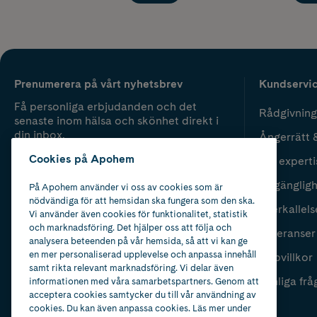
Prenumerera på vårt nyhetsbrev
Kundservi
Få personliga erbjudanden och det
Rådgivning
senaste inom hälsa och skönhet direkt i
din inbox.
Ångerrätt 
Cookies på Apohem
Vår experti
Fyll i mailadress
Skicka
Tillgänglig
På Apohem använder vi oss av cookies som är
nödvändiga för att hemsidan ska fungera som den ska.
Återkallels
Vi använder även cookies för funktionalitet, statistik
och marknadsföring. Det hjälper oss att följa och
Leveranser
analysera beteenden på vår hemsida, så att vi kan ge
en mer personaliserad upplevelse och anpassa innehåll
Köpvillkor
samt rikta relevant marknadsföring. Vi delar även
Vanliga frå
informationen med våra samarbetspartners. Genom att
acceptera cookies samtycker du till vår användning av
cookies. Du kan även anpassa cookies. Läs mer under