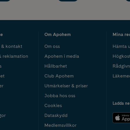
ce
Om Apohem
Mina re
 & kontakt
Om oss
Hämta u
& reklamation
Apohem i media
Högkos
s
Hållbarhet
Rådgivn
het
Club Apohem
Läkeme
er
Utmärkelser & priser
Jobba hos oss
Ladda ne
Cookies
gor
Dataskydd
Medlemsvillkor