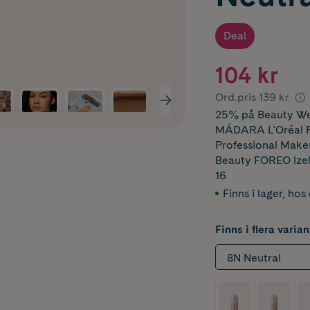
Deal
104 kr
Ord.pris
139 kr
25% på Beauty We
MÁDARA L'Oréal Pa
Professional Makeu
Beauty FOREO Izel
16
Finns i lager
,
hos 
Finns i flera varian
8N Neutral