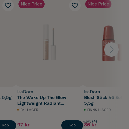
Nice Price
Nice Price
IsaDora
IsaDora
k 5,5g
The Wake Up The Glow
Blush Stick 46 Soft 
Lightweight Radiant
5,5g
Concealer 1N Neutral 10 ml
FÅ I LAGER
FINNS I LAGER
4.5/5
(4)
97 kr
86 kr
Köp
Köp