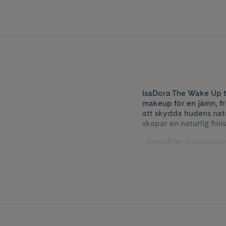
IsaDora The Wake Up t
makeup för en jämn, fr
att skydda hudens natu
skapar en naturlig finis
• Innehåller hyalurons
• Skyddar omedelbart 
• En naturlig, lystergiv
• SPF 50 för solskydd
* Instrumentellt test,