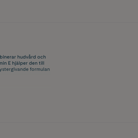
binerar hudvård och
n E hjälper den till
lystergivande formulan