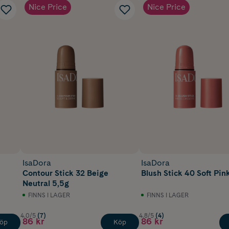
Nice Price
Nice Price
IsaDora
IsaDora
Contour Stick 32 Beige
Blush Stick 40 Soft Pin
Neutral 5,5g
FINNS I LAGER
FINNS I LAGER
4.0/5
(7)
4.8/5
(4)
86 kr
86 kr
öp
Köp