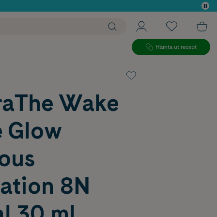
 köp*
Hämta ut recept
raThe Wake
e Glow
ous
ation 8N
l 30 ml