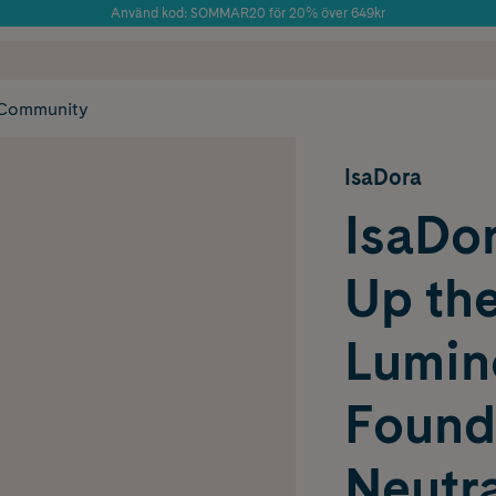
Använd kod: SOMMAR20 för 20% över 649kr
 frakt
✓ Rådgivning från farmaceuter & hudterapeuter
Årets Butik 2025 inom Skönhet
✓ Poäng på alla
Community
IsaDora
IsaDo
Up th
Lumin
Found
Neutra