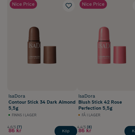
Nice Price
Nice Price
IsaDora
IsaDora
Contour Stick 34 Dark Almond
Blush Stick 42 Rose
5,5g
Perfection 5,5g
FINNS I LAGER
FÅ I LAGER
4.6/5
(7)
4.4/5
(8)
86 kr
86 kr
Köp
K