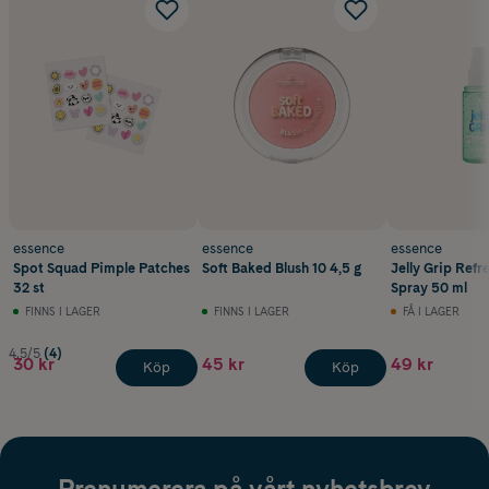
essence
essence
essence
Spot Squad Pimple Patches
Soft Baked Blush 10 4,5 g
Jelly Grip Refr
32 st
Spray 50 ml
FINNS I LAGER
FINNS I LAGER
FÅ I LAGER
4.5/5
(4)
30 kr
45 kr
49 kr
Köp
Köp