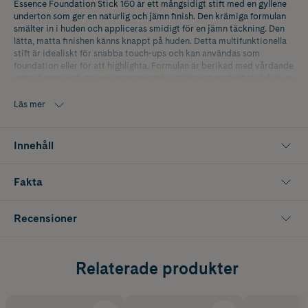
Essence Foundation Stick 160 är ett mångsidigt stift med en gyllene
underton som ger en naturlig och jämn finish. Den krämiga formulan
smälter in i huden och appliceras smidigt för en jämn täckning. Den
lätta, matta finishen känns knappt på huden. Detta multifunktionella
stift är idealiskt för snabba touch-ups och kan användas som
foundation eller för att highlighta. Formulan är berikad med vårdande
ingredienser och ger en anpassningsbar täckning, perfekt för både en
vardagslook och en mer definierad makeup.
Läs mer
Innehåll
Fakta
Recensioner
Relaterade produkter