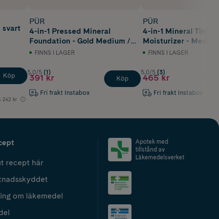
PÜR
PÜR
 svart
4-in-1 Pressed Mineral
4-in-1 Mineral Tinted
Foundation - Gold Medium /
Moisturizer - Mediu
MN5 81ml
50g
FINNS I LAGER
FINNS I LAGER
5.0/5
(1)
5.0/5
(3)
Köp
391 kr
465 kr
Köp
Fri frakt Instabox
Fri frakt Instabox
s
242 kr
cept
Apotek med
tillstånd av
Läkemedelsverket
t recept här
tnadsskyddet
ing om läkemedel
del