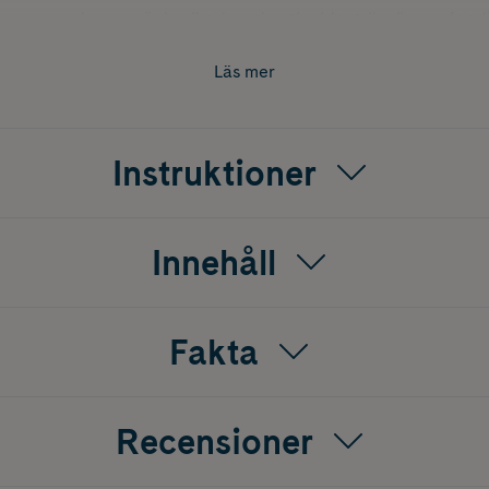
en concealer som är berikad med antioxidantrika ”superfood”-
enfri och veganvänlig.
Läs mer
tverkar fina linjer och rynkor. Mild formula som kan användas
ination av ginseng, grönt te och vitamin B som boostar hude
Instruktioner
e mer hälsosam hud.
yster och näring åt huden med bland annat gurkmeja och fläde
Innehåll
varar fukten i huden.
ande och revitaliserar trött hud.
Fakta
Recensioner