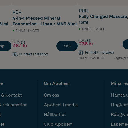
PÜR
PÜR
Fully Charged Mascara,
4-in-1 Pressed Mineral
13ml
81ml
Foundation - Linen / MN3 81ml
FINNS I LAGER
FINNS I LAGER
4.0/5
(1)
5.0/5
(1)
238 kr
387 kr
öp
Köp
Fri frakt Instabox
Fri frakt Instabox
Ord.pris
345 kr
Lägsta pri
ce
Om Apohem
Mina re
 & kontakt
Om oss
Hämta u
& reklamation
Apohem i media
Högkos
s
Hållbarhet
Rådgivn
het
Club Apohem
Läkeme