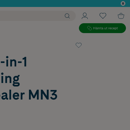
 köp*
Hämta ut recept
-in-1
ing
aler MN3