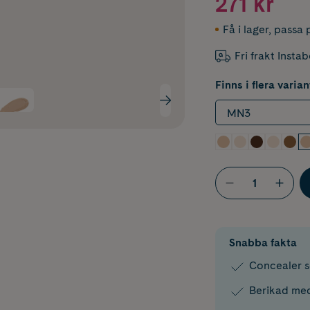
271 kr
Få i lager
,
passa p
Fri frakt Insta
Finns i flera varian
MN3
Snabba fakta
Concealer s
Berikad med