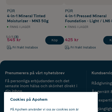
PÜR
PÜR
4-in-1 Mineral Tinted
4-in-1 Pressed Mineral
Moisturizer - MN3 50g
Foundation - Light / LN6 
FINNS I LAGER
FINNS I LAGER
5.0/5
(3)
545 kr
425 kr
Köp
K
Fri frakt Instabox
Fri frakt Instabox
Prenumerera på vårt nyhetsbrev
Kundservi
Få personliga erbjudanden och det
Rådgivning
senaste inom hälsa och skönhet direkt i
din inbox.
Ångerrätt 
Cookies på Apohem
Vår experti
Fyll i mailadress
Skicka
Tillgänglig
På Apohem använder vi oss av cookies som är