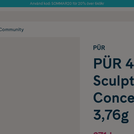
Använd kod: SOMMAR20 för 20% över 649kr
Årets Butik 2025 inom Skönhet
 frakt
✓ Rådgivning från farmaceuter & hudterapeuter
✓ Poäng på alla
Community
PÜR
PÜR 4
Sculpt
Conce
3,76g