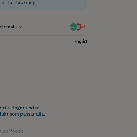
ill full täckning
mörka ringar under
dukt som passar alla.
superfoods.