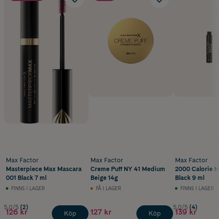
Max Factor
Max Factor
Max Factor
Masterpiece Max Mascara
Creme Puff NY 41 Medium
2000 Calorie M
001 Black 7 ml
Beige 14g
Black 9 ml
FINNS I LAGER
FÅ I LAGER
FINNS I LAGER
5.0/5
(2)
5.0/5
(4)
126 kr
127 kr
139 kr
Köp
Köp