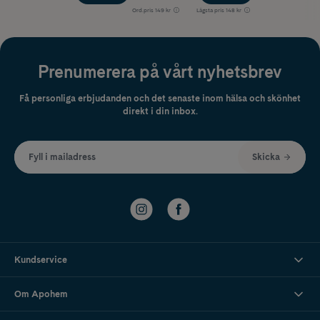
Ord.pris
149 kr
Lägsta pris
148 kr
Prenumerera på vårt nyhetsbrev
Få personliga erbjudanden och det senaste inom hälsa och skönhet
direkt i din inbox.
Fyll i mailadress
Skicka
Kundservice
Om Apohem