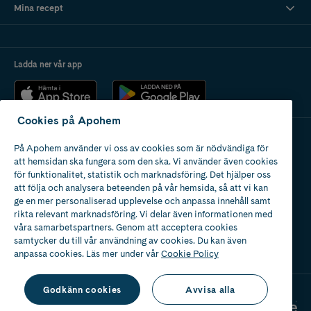
Mina recept
Ladda ner vår app
Cookies på Apohem
På Apohem använder vi oss av cookies som är nödvändiga för
Apotek med tillstånd
att hemsidan ska fungera som den ska. Vi använder även cookies
av Läkemedelsverket
för funktionalitet, statistik och marknadsföring. Det hjälper oss
att följa och analysera beteenden på vår hemsida, så att vi kan
ge en mer personaliserad upplevelse och anpassa innehåll samt
rikta relevant marknadsföring. Vi delar även informationen med
våra samarbetspartners. Genom att acceptera cookies
samtycker du till vår användning av cookies. Du kan även
2024
anpassa cookies. Läs mer under vår
Cookie Policy
Godkänn cookies
Avvisa alla