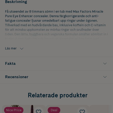
Beskrivning
Få utseendet av 8 timmars sömn i en tub med Max Factors Miracle
Pure Eye Enhancer concealer. Denna färgkorrigerande och anti-
fatigue concealer ljusnar omedelbart upp ringar under ögonen.
Tillverkad med en hudvårdande bas, inklusive koffein och C-vitamin
för att minska uppkomsten av mörka ringar och svullnader över
tiden. Den lätta, byggbara och veganska formulan smälter sömlöst in i
huden, känns bekväm och jämnar ut utseendet av fina linjer runt
ögonen. Använd massageapplikatorn för att massera och väcka upp
området under ögonen.
Läs mer
Använd på egen hand eller i lager med din go-to Max Factor
concealer för en komplett look.
Fakta
Recensioner
Relaterade produkter
Nice Price
Deal