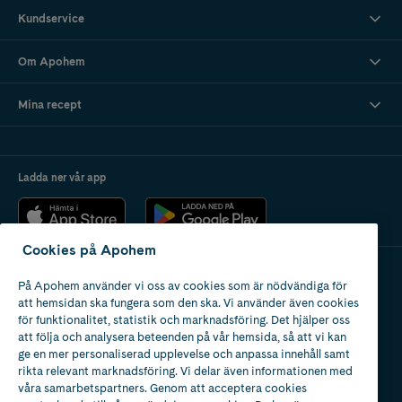
Kundservice
Om Apohem
Mina recept
Ladda ner vår app
Cookies på Apohem
På Apohem använder vi oss av cookies som är nödvändiga för
Apotek med tillstånd
att hemsidan ska fungera som den ska. Vi använder även cookies
av Läkemedelsverket
för funktionalitet, statistik och marknadsföring. Det hjälper oss
att följa och analysera beteenden på vår hemsida, så att vi kan
ge en mer personaliserad upplevelse och anpassa innehåll samt
rikta relevant marknadsföring. Vi delar även informationen med
våra samarbetspartners. Genom att acceptera cookies