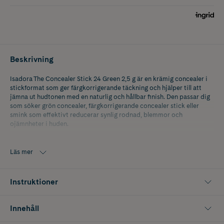
Beskrivning
Isadora The Concealer Stick 24 Green 2,5 g är en krämig concealer i
stickformat som ger färgkorrigerande täckning och hjälper till att
jämna ut hudtonen med en naturlig och hållbar finish. Den passar dig
som söker grön concealer, färgkorrigerande concealer stick eller
smink som effektivt reducerar synlig rodnad, blemmor och
ojämnheter i huden.
Den mjuka och följsamma formulan glider lätt på huden och är enkel
att tona ut för ett jämnt resultat utan att kännas tung. Den gröna
Läs mer
nyansen är framtagen för att neutralisera röda toner och fungerar
utmärkt på områden med rodnad innan foundation eller annan bas.
Resultatet blir en mer balanserad hudton med medium till full
Instruktioner
täckning som kan byggas upp efter behov.
Isadora The Concealer Stick 24 Green har en vattenresistent formula
Innehåll
som sitter på plats hela dagen. Kombinationen av mjukgörande oljor,
vaxer och vegetabiliska polymerer ger en behaglig känsla på huden