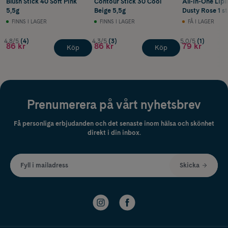
Blush Stick 40 Soft Pink
Contour Stick 30 Cool
All-in-One Lipl
5,5g
Beige 5,5g
Dusty Rose 1 st
FINNS I LAGER
FINNS I LAGER
FÅ I LAGER
4.8/5
(4)
4.3/5
(3)
5.0/5
(1)
86 kr
86 kr
79 kr
Köp
Köp
Prenumerera på vårt nyhetsbrev
Få personliga erbjudanden och det senaste inom hälsa och skönhet
direkt i din inbox.
Fyll i mailadress
Skicka