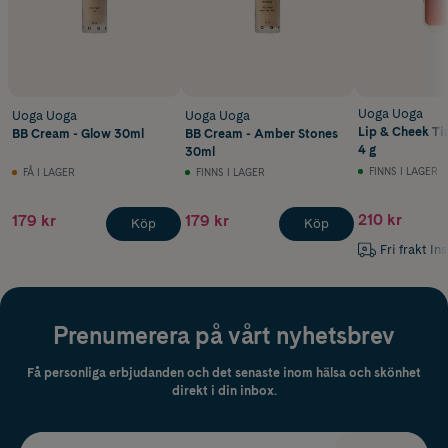
Uoga Uoga
Uoga Uoga
Uoga Uoga
Lip & Cheek Ti
BB Cream - Glow 30ml
BB Cream - Amber Stones
4 g
30ml
FINNS I LAGER
FÅ I LAGER
FINNS I LAGER
210 kr
179 kr
179 kr
Köp
Köp
Fri frakt In
Prenumerera på vårt nyhetsbrev
Få personliga erbjudanden och det senaste inom hälsa och skönhet
direkt i din inbox.