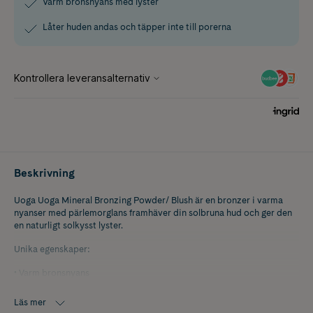
Varm bronsnyans med lyster
Låter huden andas och täpper inte till porerna
Beskrivning
Uoga Uoga Mineral Bronzing Powder/ Blush är en bronzer i varma
nyanser med pärlemorglans framhäver din solbruna hud och ger den
en naturligt solkysst lyster.
Unika egenskaper:
• Varm bronsnyans
• Ger en subtil lyster
Läs mer