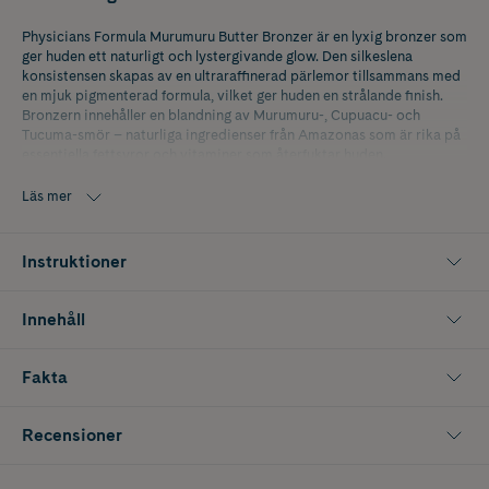
Physicians Formula Murumuru Butter Bronzer är en lyxig bronzer som
ger huden ett naturligt och lystergivande glow. Den silkeslena
konsistensen skapas av en ultraraffinerad pärlemor tillsammans med
en mjuk pigmenterad formula, vilket ger huden en strålande finish.
Bronzern innehåller en blandning av Murumuru-, Cupuacu- och
Tucuma-smör – naturliga ingredienser från Amazonas som är rika på
essentiella fettsyror och vitaminer som återfuktar huden.
Förpackningen är praktisk med sin inbyggd spegel och applikator,
vilket gör den perfekt att ta med i väskan. Den mjuka och krämiga
Läs mer
formulan kombinerar det bästa från både puder- och krämrouge och
glider lätt på huden för ett sömlöst resultat med extra lyster.
Instruktioner
Nyans: Sunkissed Bronzer
Innehåll
Fakta
Recensioner