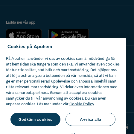
Ladda ner vår app
Cookies på Apohem
På Apohem använder vi oss av cookies som är nödvändiga för
Apotek med tillstånd
att hemsidan ska fungera som den ska. Vi använder även cookies
av Läkemedelsverket
för funktionalitet, statistik och marknadsföring. Det hjälper oss
att följa och analysera beteenden på vår hemsida, så att vi kan
ge en mer personaliserad upplevelse och anpassa innehåll samt
rikta relevant marknadsföring. Vi delar även informationen med
våra samarbetspartners. Genom att acceptera cookies
samtycker du till vår användning av cookies. Du kan även
2024
anpassa cookies. Läs mer under vår
Cookie Policy
Godkänn cookies
Avvisa alla