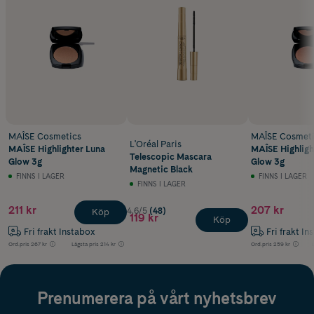
MAÎSE Cosmetics
MAÎSE Cosmeti
L'Oréal Paris
MAÎSE Highlighter Luna
MAÎSE Highlight
Telescopic Mascara
Glow 3g
Glow 3g
Magnetic Black
FINNS I LAGER
FINNS I LAGER
FINNS I LAGER
211 kr
207 kr
4.6/5
(48)
Köp
119 kr
Köp
Fri frakt Instabox
Fri frakt In
Ord.pris
267 kr
Lägsta pris
214 kr
Ord.pris
259 kr
Prenumerera på vårt nyhetsbrev