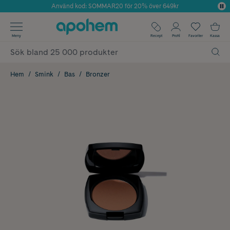
Använd kod: SOMMAR20 för 20% över 649kr
Årets Butik 2025 inom Skönhet
✓ Fri frakt
Meny
Recept
Profil
Favoriter
Kassa
✓ Rådgivning från farmaceuter & hudterapeuter
✓ Poäng på alla köp*
Hem
Smink
Bas
Bronzer